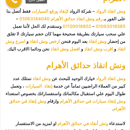
ونش انقاذ الرواد
– شركة الرواد
لإنقاذ ورفع السيارات
فقط أتصل بنا
على الفور بـ
رقم ونش انقاذ حدائق الأهرام
01063144040
–
01093018585
–
01120018852
وسنقدم لك الحل لأننا نعمل
علي سحب سيارتك بطريقة صحيحة مهما كان حجم سيارتك لا تقلق
من إحضار
ونش انقاذ
بعد اليوم فنحن
ارخص ونش انقاذ
و
اسرع ونش
انقاذ
و
اقرب ونش انقاذ
و
افضل ونش انقاذ
نحن ودائما الاقرب اليك.
ونش انقاذ حدائق الأهرام
ونش انقاذ الرواد
خيارك الوحيد للبحث عن
ونش انقاذ
نمتلك عدد
كبير من العملاء الراضيين تماماً عن خدمة
إنقاذ السيارات
، ونعمل
طوال اليوم علي استقبال مكالماتك واستفساراتك بخصوص استعداء
ونش إنقاذ سيارات في حدائق الأهرام
وارقام
ونش إنقاذ في حدائق
الأهرام
.
لاستدعاء
ونش أنقاذ في حدائق الأهرام
او لمزيد من الاستفسار