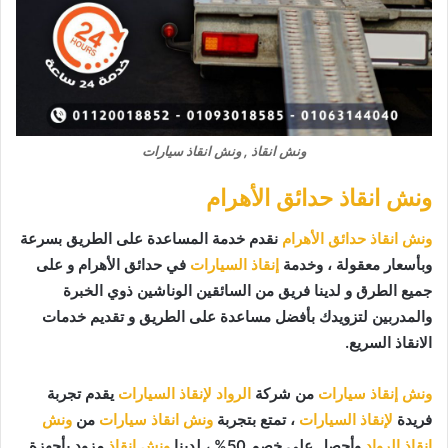
ونش انقاذ , ونش انقاذ سيارات
ونش انقاذ حدائق الأهرام
ونش انقاذ حدائق الأهرام
نقدم خدمة المساعدة على الطريق بسرعة
وبأسعار معقولة ، وخدمة
إنقاذ السيارات
في حدائق الأهرام و على
جميع الطرق و لدينا فريق من السائقين الوناشين ذوي الخبرة
والمدربين لتزويدك بأفضل مساعدة على الطريق و تقديم خدمات
الانقاذ السريع.
ونش إنقاذ سيارات
من شركة
الرواد لإنقاذ السيارات
يقدم تجربة
فريدة
لإنقاذ السيارات
، تمتع بتجربة
ونش انقاذ سيارات
من
ونش
انقاذ الرواد
وأحصل على خصم 50% ، لدينا
ونش انقاذ
مزود بأجهزة