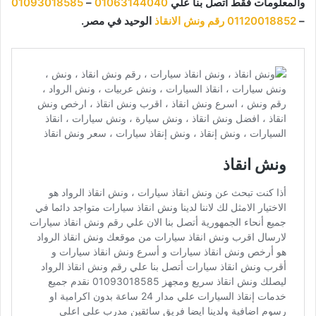
والمعلومات فقط اتصل بنا علي
01063144040
–
01093018585
–
01120018852
رقم ونش الانقاذ
الوحيد في مصر.