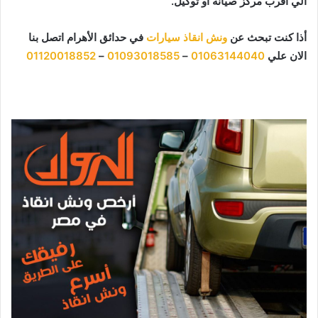
الي اقرب مركز صيانة او توكيل.
أذا كنت تبحث عن
ونش انقاذ سيارات
في حدائق الأهرام اتصل بنا
الان علي
01063144040
–
01093018585
–
01120018852