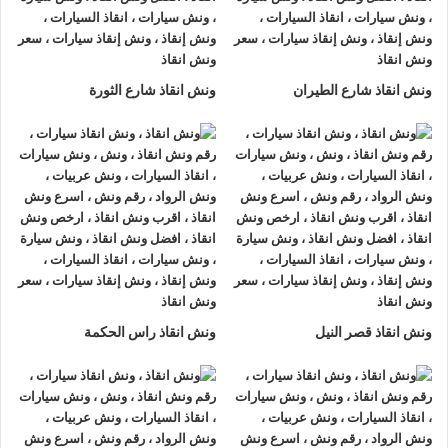
دار السلام او على الطريق وذلك لأننا نعمل على مدار الساعة طوال
أيام الأسبوع.
2- الأمان
ونش انقاذ شارع الطيران
ونش انقاذ شارع الثورة
ونش انقاذ السيارات
مراقبة بـ GPS وهي آمنة للغاية تحافظ علي
السيارة امنة تماما حتي الوصول إلي أقرب مركز صيانة.
3- الخبرة
فريق عمل شركة الرواد لإنقاذ و رفع السيارات مدرب على كيفية
نقل
السيارات
وتثبيتها علي
ونش الانقاذ
وذلك إلى جانب خبرتهم المتميزة
في اختيار أسرع الطرق.
4- الانتشار الواسع
ونش انقاذ قصر النيل
ونش انقاذ راس الحكمة
تنتشر
اوناش الانقاذ في دار السلام
أو علي الطرق الرئيسية في جميع
انحاء الجمهورية وهو ما يسمح بسرعة وصول
ونش انقاذ السيارات
اليك خلال 15 دقيقة بحد اقصي.