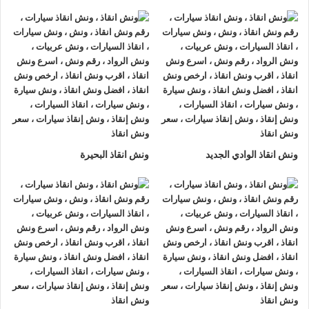
ونش انقاذ سيارات الرواد
لأنقاذ السيارات اسرع و ارخص
ونش انقاذ
سيارات في دار السلام
بخصم 50% اتصل بنا الان ليصلك
اقرب
ونش انقاذ سيارات في دار السلام
هناك العديد من الظروف الطارئة
التي قد تحدث لنا اثناء القيادة علي الطريق فمن الممكن ان تتعرض
لحادث سير مفاجي او ان تتعطل سيارتك وقد تحتاج الي نقلها الي
اقرب مركز صيانة او توكيل.
أذا كنت تبحث عن
ونش انقاذ سيارات
في دار السلام اتصل بنا الان
ونش انقاذ الوادي الجديد
ونش انقاذ البحيرة
علي
01063144040
–
01093018585
–
01120018852