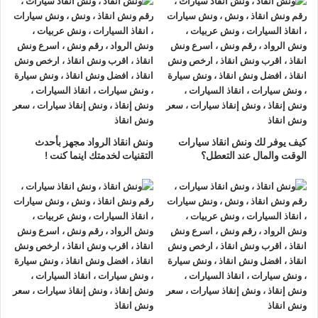
السلام
ونش انقاذ سيارات دار السلام
لدينا
ونش انقاذ سيارات
مزود بمعدات
حديثة و مجهزة لـ
سحب السيارات
من الاعطال والحوادث نحن
أسرع
ونش انقاذ سيارات
يرجي الاتصال بنا علي
رقم ونش انقاذ سيارات
01063144040
–
01093018585
–
01120018852
ليصلك
اقرب ونش انقاذ
في غضون 15 دقائق بحد اقصي.
كيف يوفر لك ونش انقاذ سيارات
ونش انقاذ الرواد مجهز بأحدث
الوقت والمال عند التعطل؟
التقنيات لخدمتك اينما كنت !
تليفون
ونش انقاذ سيارات
في دار السلام
ونش انقاذ دار السلام
نحن
أرخص ونش أنقاذ
في دار السلام و
أسرع
ونش إنقاذ
في دار السلام و
أقرب ونش إنقاذ
في دار السلام دائما
اوناشنا بالقرب منك ,
ونش انقاذ
دار السلام من
ونش انقاذ
الرواد
نعمل منذ 33 عاما ومتخصصون في أنقاذ ورفع السيارات وخدمات
الإنقاذ السريع ولدينا اسطول
سيارات إنقاذ
منتشرة في دار السلام و
جميع انحاء الجمهورية لإنقاذ و رفع السيارات المعطلة و سيارات
الحوادث.