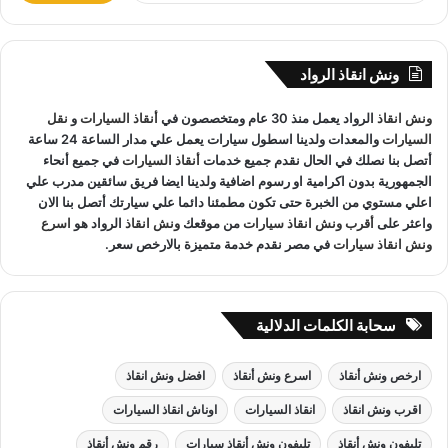
الأسبوع.
ب
نقوم بـ
إنقاذ السيارات
خلال النهار والليل دون أي تكلفة إضافية.
ح
ث
جميع سائقي
أوناش الانقاذ
لدينا على دراية باستخدام أحدث
ونش انقاذ الرواد
ع
المعدات والتقنيات ورفع السيارات.
ن
ونش انقاذ
الرواد يعمل منذ 30 عام ومتخصصون في
أنقاذ السيارات
و
نقل
:
السيارات
والمعدات ولدينا اسطول سيارات يعمل علي مدار الساعة 24 ساعة
أتصل بنا نصلك في الحال نقدم جميع خدمات
أنقاذ السيارات
في جميع أنحاء
الجمهورية بدون اكرامية او رسوم اضافية ولدينا ايضا فريق سائقين مدرب علي
ونش انقاذ دار السلام
لدينا فريق خدمة عملاء يعمل علي مدار الساعة
اعلي مستوي من الخبرة حتى تكون مطمئنا دائما علي سيارتك أتصل بنا الان
و فريق سائقين و وناشين قادرين على التعامل مع كافة مواقف
واعثر على
أقرب ونش انقاذ سيارات
من موقعك
ونش انقاذ
الرواد هو
اسرع
سيارتك
سحب سيارات
أو
رفع سيارات
أو
إنقاذ سيارات
اذا كان عطل
ونش انقاذ سيارات
في مصر نقدم خدمة متميزة بالارخص سعر.
او حادث
ونش انقاذ
سيارات الرواد نحن
أسرع ونش انقاذ
مما يجعل
خدمة
انقاذ السيارات
سهل على عملائنا.
سحابة الكلمات الدلالية
ارخص ونش أنقاذ
اسرع ونش أنقاذ
افضل ونش انقاذ
اقرب ونش انقاذ
انقاذ السيارات
اوناش انقاذ السيارات
تليفون ونش أنقاذ
تليفون ونش أنقاذ سيارات
رقم ونش أنقاذ