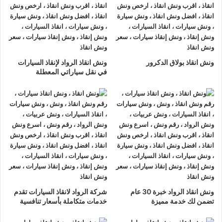
ونش انقاذ الرواد
لدينا دائما
ونش انقاذ سيارات في دار السلام
لسحب و إنقاذ سيارتك وأخذك الي اقرب مركز صيانة أو وكيل معتمد
، أتصل بنا الان ولا تتردد
ونش انقاذ الرواد
هو
أرخص ونش انقاذ في
ونش انقاذ بولاق الدكرور
ونش انقاذ الرواد لإنقاذ السيارات
دار السلام
, نحن نعمل على مدار الساعة ، اتصل الان
في نقل سياراتي المعطلة
01063144040
–
01093018585
–
01120018852
يصلك
ونش
انقاذ سيارات
سريع و مجهز بأحدث المعدات وأحدث وسائل الأمان
والراحة.
ونش انقاذ سيارات
دار السلام
ما يميزنا عن غيرنا انفرادنا بتقديم خدماتنا باحترافية عالية ونعمل منذ
عام 2002 على الطرق السريعة بكافة انحاء جمهورية مصر العربية
لبناء جسور من الثقة المتبادلة بين الشركة وعملائها و انقاذ و
نقل
ونش انقاذ الرواد خبرة 30 عام
شركة الرواد لانقاذ السيارات تقدم
السيارات
المعطلة و
سحب السيارات
من الحوادث.
تضمن لك خدمة مميزة
خدمات متكاملة بأسعار تنافسية
اسرع
ونش انقاذ سيارات
في دار