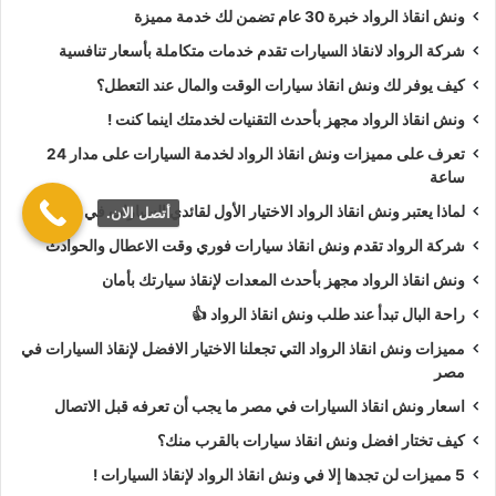
ونش انقاذ الرواد خبرة 30 عام تضمن لك خدمة مميزة
طلب
ونش انقاذ سيارات
لـ فتح أبواب السيارة.
طلب
ونش انقاذ سيارات
لأخد وصلة بطارية.
شركة الرواد لانقاذ السيارات تقدم خدمات متكاملة بأسعار تنافسية
طلب
ونش انقاذ سيارات
لنقلك لاقرب مركز صيانة.
كيف يوفر لك ونش انقاذ سيارات الوقت والمال عند التعطل؟
ونش انقاذ الرواد مجهز بأحدث التقنيات لخدمتك اينما كنت !
أسعار
ونش انقاذ الرواد
تعتبر رمزية لأننا نمتلك دائما
ونش أنقاذ
تعرف على مميزات ونش انقاذ الرواد لخدمة السيارات على مدار 24
سيارات في دار السلام
دائما اوناشنا قريبة منك وخدماتنا بأعلي جودة
ساعة
واقل سعر و نسعي دائما لرضا العملاء لأنك أنت وسيارتك على رأس
لماذا يعتبر ونش انقاذ الرواد الاختيار الأول لقائدي السيارات في مصر؟
أتصل الان.
أولوياتنا نحن دائما نراقب جميع
سيارات الانقاذ
من خلال GPS
شركة الرواد تقدم ونش انقاذ سيارات فوري وقت الاعطال والحوادث
لنجعلك دائما في امان تام علي الطريق.
ونش انقاذ الرواد مجهز بأحدث المعدات لإنقاذ سيارتك بأمان
ونش انقاذ الرواد
نحن الاقرب لك :
راحة البال تبدأ عند طلب ونش انقاذ الرواد 👍
مميزات ونش انقاذ الرواد التي تجعلنا الاختيار الافضل لإنقاذ السيارات في
ونش انقاذ دار السلام
مصر
ونش انقاذ سيارات دار السلام
اسعار ونش انقاذ السيارات في مصر ما يجب أن تعرفه قبل الاتصال
رقم ونش انقاذ في دار السلام
كيف تختار افضل ونش انقاذ سيارات بالقرب منك؟
تليفون ونش انقاذ في دار السلام
5 مميزات لن تجدها إلا في ونش انقاذ الرواد لإنقاذ السيارات !
ونش انقاذ سيارات في دار السلام