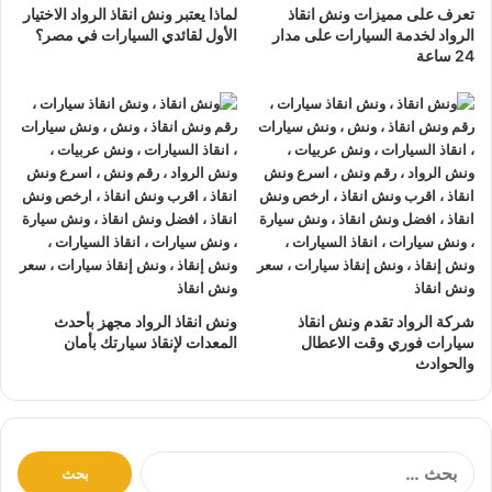
تعرف على مميزات ونش انقاذ
لماذا يعتبر ونش انقاذ الرواد الاختيار
الرواد لخدمة السيارات على مدار
الأول لقائدي السيارات في مصر؟
تتميز خدمة
إنقاذ السيارات
من شركة الرواد
24 ساعة
لإنقاذ و رفع السيارات بالأتي :
نتعهد بوصول
ونش الانقاذ
بسرعة إلى
موقعك
في دار السلام
خلال 10 دقائق بحد اقصي.
يمكنك الاتصال بنا أو ارسال موقعك علي
الواتساب
أو
إرسال
بريد إلكتروني
إلى أحد ممثلينا الموجودين لارسال
أقرب ونش
انقاذ
اليك في أي وقت.
ونش انقاذ سيارات
الرواد مؤمن بالكامل حتي لا يسب اي تلف
اجزاء سياراتك.
شركة الرواد تقدم ونش انقاذ
ونش انقاذ الرواد مجهز بأحدث
لدينا
افضل ونش انقاذ سيارات
و
اسرع ونش انقاذ سيارات
و
سيارات فوري وقت الاعطال
المعدات لإنقاذ سيارتك بأمان
والحوادث
اقرب ونش انقاذ سيارات
كما نقدم خدمة
انقاذ سيارات
باقل
سعر بدون رسوم اضافية و بدون اكراميات.
نقوم بتتبع جميع
سيارات الانقاذ
من خلال GPS.
ا
يوجد
ونش انقاذ سيارات
على مدار 24 ساعة طوال أيام
ل