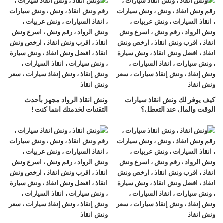
ونش انقاذ سيارات دمنهور
لدينا
ونش انقاذ سيارات
مزود بمعدات
حديثة و مجهزة لـ
سحب السيارات
من الاعطال والحوادث نحن
أسرع
ونش انقاذ سيارات
يرجي الاتصال بنا علي
رقم ونش انقاذ سيارات
01063144040
–
01093018585
–
01120018852
ليصلك
اقرب ونش انقاذ
في غضون 15 دقائق بحد اقصي.
تليفون
ونش انقاذ سيارات
في دمنهور
كيف يوفر لك ونش انقاذ سيارات
ونش انقاذ الرواد مجهز بأحدث
ونش انقاذ دمنهور
نحن
أرخص ونش أنقاذ
في دمنهور و
أسرع ونش
الوقت والمال عند التعطل؟
التقنيات لخدمتك اينما كنت !
إنقاذ
في دمنهور و
أقرب ونش إنقاذ
في دمنهور دائما اوناشنا بالقرب
منك ,
ونش انقاذ
دمنهور من
ونش انقاذ
الرواد نعمل منذ 33 عاما
ومتخصصون في أنقاذ ورفع السيارات وخدمات الإنقاذ السريع ولدينا
اسطول
سيارات إنقاذ
منتشرة في دمنهور و جميع انحاء الجمهورية
لإنقاذ و رفع السيارات المعطلة و سيارات الحوادث.
تتميز خدمة
إنقاذ السيارات
من شركة الرواد
لإنقاذ و رفع السيارات بالأتي :