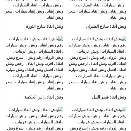
دمنهور او على الطريق وذلك لأننا نعمل على مدار الساعة طوال أيام
الأسبوع.
2- الأمان
ونش انقاذ شارع الطيران
ونش انقاذ شارع الثورة
ونش انقاذ السيارات
مراقبة بـ GPS وهي آمنة للغاية تحافظ علي
السيارة امنة تماما حتي الوصول إلي أقرب مركز صيانة.
3- الخبرة
فريق عمل شركة الرواد لإنقاذ و رفع السيارات مدرب على كيفية
نقل
السيارات
وتثبيتها علي
ونش الانقاذ
وذلك إلى جانب خبرتهم المتميزة
في اختيار أسرع الطرق.
4- الانتشار الواسع
ونش انقاذ قصر النيل
ونش انقاذ راس الحكمة
تنتشر
اوناش الانقاذ في دمنهور
أو علي الطرق الرئيسية في جميع
انحاء الجمهورية وهو ما يسمح بسرعة وصول
ونش انقاذ السيارات
اليك خلال 15 دقيقة بحد اقصي.