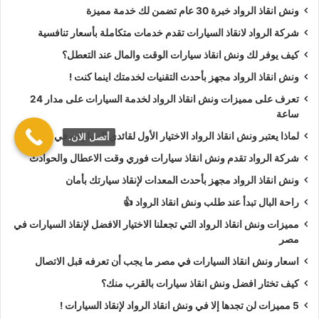
ونش انقاذ الرواد خبرة 30 عام تضمن لك خدمة مميزة
أسعار
ونش انقاذ الرواد
تعتبر رمزية لأننا نمتلك دائما
ونش أنقاذ
شركة الرواد لانقاذ السيارات تقدم خدمات متكاملة بأسعار تنافسية
سيارات في دمنهور
دائما اوناشنا قريبة منك وخدماتنا بأعلي جودة
كيف يوفر لك ونش انقاذ سيارات الوقت والمال عند التعطل؟
واقل سعر و نسعي دائما لرضا العملاء لأنك أنت وسيارتك على رأس
ونش انقاذ الرواد مجهز بأحدث التقنيات لخدمتك اينما كنت !
أولوياتنا نحن دائما نراقب جميع
سيارات الانقاذ
من خلال GPS
لنجعلك دائما في امان تام علي الطريق.
تعرف على مميزات ونش انقاذ الرواد لخدمة السيارات على مدار 24
ساعة
ونش انقاذ الرواد
نحن الاقرب لك :
لماذا يعتبر ونش انقاذ الرواد الاختيار الأول لقائدي السيارات في مصر؟
أتصل الان.
شركة الرواد تقدم ونش انقاذ سيارات فوري وقت الاعطال والحوادث
ونش انقاذ دمنهور
ونش انقاذ الرواد مجهز بأحدث المعدات لإنقاذ سيارتك بأمان
ونش انقاذ سيارات دمنهور
راحة البال تبدأ عند طلب ونش انقاذ الرواد 👍
رقم ونش انقاذ في دمنهور
مميزات ونش انقاذ الرواد التي تجعلنا الاختيار الافضل لإنقاذ السيارات في
تليفون ونش انقاذ في دمنهور
مصر
ونش انقاذ سيارات في دمنهور
اسعار ونش انقاذ السيارات في مصر ما يجب أن تعرفه قبل الاتصال
ونش انقاذ في دمنهور
كيف تختار افضل ونش انقاذ سيارات بالقرب منك؟
ونش انقاذ بدمنهور
5 مميزات لن تجدها إلا في ونش انقاذ الرواد لإنقاذ السيارات !