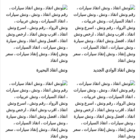
ونش انقاذ سيارات الرواد
لأنقاذ السيارات اسرع و ارخص
ونش انقاذ
سيارات في دمنهور
بخصم 50% اتصل بنا الان ليصلك
اقرب ونش
انقاذ سيارات في دمنهور
هناك العديد من الظروف الطارئة التي قد
تحدث لنا اثناء القيادة علي الطريق فمن الممكن ان تتعرض لحادث
سير مفاجي او ان تتعطل سيارتك وقد تحتاج الي نقلها الي اقرب
مركز صيانة او توكيل.
أذا كنت تبحث عن
ونش انقاذ سيارات
في دمنهور اتصل بنا الان
ونش انقاذ الوادي الجديد
ونش انقاذ البحيرة
علي
01063144040
–
01093018585
–
01120018852