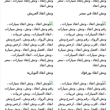
لتزويدك بأفضل مساعدة على الطريق و تقديم خدمات الانقاذ
السريع.
ونش انقاذ في مصر
ونش انقاذ العريش
ونش إنقاذ سيارات
من شركة
الرواد لإنقاذ السيارات
يقدم تجربة
فريدة
لإنقاذ السيارات
، تمتع بتجربة
ونش انقاذ سيارات
من
ونش
انقاذ الرواد
وأحصل على خصم 50% ، لدينا
ونش انقاذ
مزود بأجهزة
تتبع GPS لأمانك وأمان سيارتك.
اتصل بخدمة العملاء التابعة لنا على مدار 24 ساعة الآن للحصول
على
أقرب ونش انقاذ
من موقعك في دمنهور فريق المساعدة على
أهبة الاستعداد و جاهز دائما لمساعدتك في أي وقت من النهار أو
ونش انقاذ بورفؤاد
ونش انقاذ النوبارية
الليل 24/7/365 تشمل خدمات
انقاذ السيارات في دمنهور
علي ما
يلي:
1- السرعة
يصلك
ونش انقاذ السيارات
بسرعة فائقة خلال 30 دقيقة بحد اقصي
فور طلبك لـ
ونش إنقاذ سيارات
من أجل
إنقاذ السيارات
المُعطّلة في