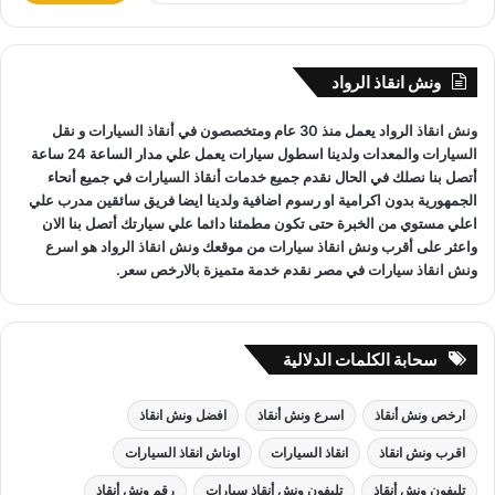
المعدات والتقنيات ورفع السيارات.
ب
ح
ث
ونش انقاذ الرواد
ع
ونش انقاذ دمنهور
لدينا فريق خدمة عملاء يعمل علي مدار الساعة و
ن
ونش انقاذ
الرواد يعمل منذ 30 عام ومتخصصون في
أنقاذ السيارات
و
نقل
:
فريق سائقين و وناشين قادرين على التعامل مع كافة مواقف سيارتك
السيارات
والمعدات ولدينا اسطول سيارات يعمل علي مدار الساعة 24 ساعة
سحب سيارات
أو
رفع سيارات
أو
إنقاذ سيارات
اذا كان عطل او
أتصل بنا نصلك في الحال نقدم جميع خدمات
أنقاذ السيارات
في جميع أنحاء
حادث
ونش انقاذ
سيارات الرواد نحن
أسرع ونش انقاذ
مما يجعل
الجمهورية بدون اكرامية او رسوم اضافية ولدينا ايضا فريق سائقين مدرب علي
خدمة
انقاذ السيارات
سهل على عملائنا.
اعلي مستوي من الخبرة حتى تكون مطمئنا دائما علي سيارتك أتصل بنا الان
واعثر على
أقرب ونش انقاذ سيارات
من موقعك
ونش انقاذ
الرواد هو
اسرع
ونش انقاذ سيارات
في مصر نقدم خدمة متميزة بالارخص سعر.
سحابة الكلمات الدلالية
ارخص ونش أنقاذ
اسرع ونش أنقاذ
افضل ونش انقاذ
اقرب ونش انقاذ
انقاذ السيارات
اوناش انقاذ السيارات
تليفون ونش أنقاذ
تليفون ونش أنقاذ سيارات
رقم ونش أنقاذ