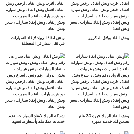
ونش انقاذ الرواد
لدينا دائما
ونش انقاذ سيارات في دمنهور
لسحب و
إنقاذ سيارتك وأخذك الي اقرب مركز صيانة أو وكيل معتمد ، أتصل بنا
الان ولا تتردد
ونش انقاذ الرواد
هو
أرخص ونش انقاذ في دمنهور
,
ونش انقاذ بولاق الدكرور
ونش انقاذ الرواد لإنقاذ السيارات
نحن نعمل على مدار الساعة ، اتصل الان
01063144040
–
في نقل سياراتي المعطلة
01093018585
–
01120018852
يصلك
ونش انقاذ سيارات
سريع
و مجهز بأحدث المعدات وأحدث وسائل الأمان والراحة.
ونش انقاذ سيارات
دمنهور
ما يميزنا عن غيرنا انفرادنا بتقديم خدماتنا باحترافية عالية ونعمل منذ
عام 2002 على الطرق السريعة بكافة انحاء جمهورية مصر العربية
لبناء جسور من الثقة المتبادلة بين الشركة وعملائها و انقاذ و
نقل
السيارات
المعطلة و
سحب السيارات
من الحوادث.
ونش انقاذ الرواد خبرة 30 عام
شركة الرواد لانقاذ السيارات تقدم
تضمن لك خدمة مميزة
خدمات متكاملة بأسعار تنافسية
اسرع
ونش انقاذ سيارات
في دمنهور