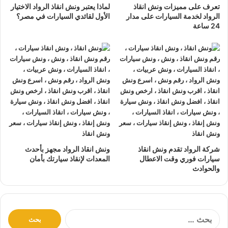
تعرف على مميزات ونش انقاذ
لماذا يعتبر ونش انقاذ الرواد الاختيار
نتعهد بوصول
ونش الانقاذ
بسرعة إلى
موقعك
في دمنهور خلال
الرواد لخدمة السيارات على مدار
الأول لقائدي السيارات في مصر؟
10 دقائق بحد اقصي.
24 ساعة
يمكنك الاتصال بنا أو ارسال موقعك علي
الواتساب
أو
إرسال
بريد إلكتروني
إلى أحد ممثلينا الموجودين لارسال
أقرب ونش
انقاذ
اليك في أي وقت.
ونش انقاذ سيارات
الرواد مؤمن بالكامل حتي لا يسب اي تلف
اجزاء سياراتك.
لدينا
افضل ونش انقاذ سيارات
و
اسرع ونش انقاذ سيارات
و
اقرب ونش انقاذ سيارات
كما نقدم خدمة
انقاذ سيارات
باقل
سعر بدون رسوم اضافية و بدون اكراميات.
شركة الرواد تقدم ونش انقاذ
ونش انقاذ الرواد مجهز بأحدث
نقوم بتتبع جميع
سيارات الانقاذ
من خلال GPS.
سيارات فوري وقت الاعطال
المعدات لإنقاذ سيارتك بأمان
والحوادث
يوجد
ونش انقاذ سيارات
على مدار 24 ساعة طوال أيام
الأسبوع.
نقوم بـ
إنقاذ السيارات
خلال النهار والليل دون أي تكلفة إضافية.
جميع سائقي
أوناش الانقاذ
لدينا على دراية باستخدام أحدث
ا
ل