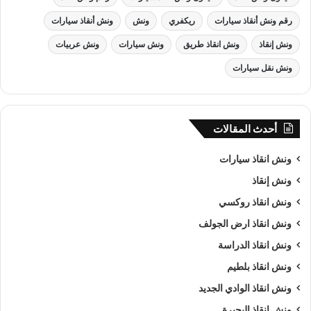
رقم ونش أنقاذ سيارات
ريكفري
ونش
ونش أنقاذ سيارات
ونش إنقاذ
ونش انقاذ طريق
ونش سيارات
ونش عربيات
ونش نقل سيارات
أحدث المقالات
ونش انقاذ , ونش انقاذ سيارات
ونش انقاذ سيارات
ونش إنقاذ
ونش انقاذ سيارات
بـ دمنهور
ونش انقاذ روكسي
من اهم اسباب نجاح شركة الرواد لـرفع و
انقاذ السيارات
هى خبرتنا
ونش انقاذ ارض الجولف
الكبيرة في استغلال الوقت وتقديم خدمة
انقاذ سيارات
ذات جودة
ونش انقاذ الدراسة
عالية باقل سعر وأن نصبح من
افضل ونش انقاذ سيارات
و
ارخص
ونش انقاذ بلطيم
ونش انقاذ سيارات
و
اقرب ونش انقاذ سيارات
في دمنهور و جميع
ونش انقاذ الوادي الجديد
المحافظات كما ننافس الشركات الاخري في مصر كما نسعى دائما
الي تحقيق اهدافنا و تحقيق كل متطلبات العميل في خدمة
إنقاذ
ونش انقاذ البحيرة