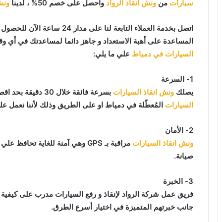
سيارات
من
ونش انقاذ الرواد
وأحصل على خصم 50% ، لدينا
ونش
اتصل بخدمة العملاء التابعة لنا على مدار 24 ساعة الآن للحصول على
المساعدة على أهبة الاستعداد و جاهز دائما لمساعدتك في أي وقت من النهار أو ا
السيارات في دمياط
علي ما يلي:
1- السرعة
يصلك
ونش انقاذ السيارات
بسرعة فائقة خلال 30 دقيقة بحد اقصي فور طلبك لـ
السيارات
المُعطّلة في دمياط او على الطريق وذلك لأننا نعمل عل
2- الأمان
ونش انقاذ السيارات
مراقبة بـ GPS وهي آمنة للغاية تح
صيانة.
3- الخبرة
فريق عمل شركة الرواد لإنقاذ و رفع السيارات مدرب على كيفية
جانب خبرتهم المتميزة في اختيار أسرع الطرق.