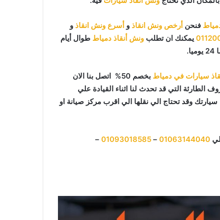
بالمكان الذي تحتاج
ونش انقاذ سيارات
فيه.
مياط
فنحن
أرخص ونش انقاذ
و
أسرع ونش انقاذ
و
01120
يمكنك ان تطلب
ونش أنقاذ دمياط
طوال أيام
اذ سيارات في دمياط
بخصم 50% اتصل بنا الان
ف الطارئة التي قد تحدث لنا اثناء القيادة علي
ارتك وقد تحتاج الي نقلها الي اقرب مركز صيانة او
لي
01063144040
–
01093018585
–