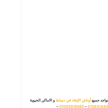
تواجد جميع
أوناش الإنقاذ في دمياط
و الاماكن الحيوية
–
01093018585
–
01063144