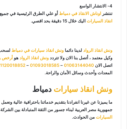
4- الانتشار الواسع
تنتشر
اوناش الانقاذ في دمياط
أو علي الطرق الرئيسية في جميع
انقاذ السيارات
اليك خلال 15 دقيقة بحد اقصي.
ونش انقاذ الرواد
لدينا دائما
ونش انقاذ سيارات في دمياط
لسحب و
وكيل معتمد ، أتصل بنا الان ولا تتردد
ونش انقاذ الرواد
هو
أرخص و
اتصل الان
01063144040
–
01093018585
–
1120018852
المعدات وأحدث وسائل الأمان والراحة.
ونش انقاذ سيارات
دمياط
جمهورية مصر العربية لبناء جسور من الثقة المتبادلة بين الشركة و
السيارات
من الحوادث.