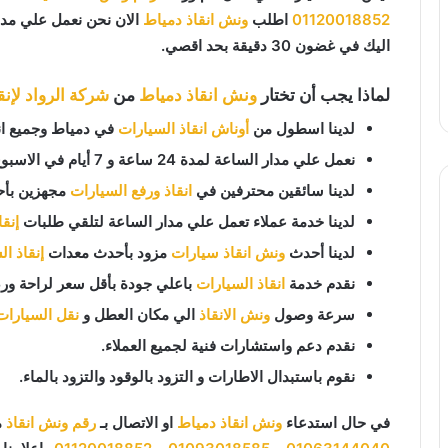
01120018852
اطلب
ونش انقاذ دمياط
الان نحن نعمل علي مدار
اليك في غضون 30 دقيقة بحد اقصي.
لماذا يجب أن تختار
ونش انقاذ دمياط
من
شركة الرواد لإنق
لدينا اسطول من
أوناش انقاذ السيارات
في دمياط وجميع انح
نعمل علي مدار الساعة لمدة 24 ساعة و 7 أيام في الاسبوع 365 يوم في السنة.
لدينا سائقين محترفين في
انقاذ ورفع السيارات
مجهزين بأح
لدينا خدمة عملاء تعمل علي مدار الساعة لتلقي طلبات
إنق
لدينا أحدث
ونش انقاذ سيارات
مزود بأحدث معدات
إنقاذ ا
نقدم خدمة
انقاذ السيارات
باعلي جودة بأقل سعر لراحة ورض
سرعة وصول
ونش الانقاذ
الي مكان العطل و
نقل السيارات
نقدم دعم واستشارات فنية لجميع العملاء.
نقوم باستبدال الاطارات و التزود بالوقود والتزود بالماء.
في حال استدعاء
ونش انقاذ دمياط
او الاتصال بـ
رقم ونش انقاذ
م