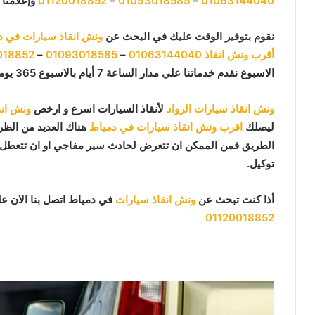
01063144040
–
01093018585
–
01120018852
وإعلامنا 
نقوم بتوفير الوقت عليك في البحث عن
ونش انقاذ سيارات في د
أقرب ونش انقاذ
01063144040
–
01093018585
–
018852
الاسبوع نقدم خدماتنا علي مدار الساعة 7 أيام بالاسبوع 365 يوما 24 يوميا.
ونش انقاذ سيارات الرواد
لأنقاذ السيارات اسرع و ارخص
ونش انق
ليصلك
اقرب ونش انقاذ سيارات في دمياط
هناك العديد من الظرو
الطريق فمن الممكن ان تتعرض لحادث سير مفاجي او ان تتعطل سي
توكيل.
أذا كنت تبحث عن
ونش انقاذ سيارات
في دمياط اتصل بنا الان ع
01120018852