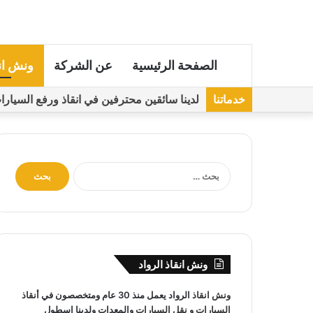
الصفحة الرئيسية
عن الشركة
ونش ان
خدماتنا
لدينا سائقين محترفين في انقاذ ورفع السيارات مجهز
ا
ل
ب
ح
ث
ع
ن
ونش انقاذ الرواد
:
ونش انقاذ
الرواد يعمل منذ 30 عام ومتخصصون في
أنقاذ
السيارات
و
نقل السيارات
والمعدات ولدينا اسطول