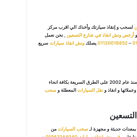
ن
لسحب و إنقاذ سيارتك وأخذك الي اقرب مركز
أرخص ونش انقاذ في شارع التسعين
, نحن نعمل
0
–
01120018852
يصلك
ونش انقاذ سيارات
سريع
ما يميزنا عن غيرنا انفرادنا بتقديم خدماتنا باحترافية عالية ونعمل منذ عام 2002 على الطرق السريعة بكافة انحاء
عملائها و انقاذ و
نقل السيارات
المعطلة و
سحب
لتسعين
معدات حديثة و مجهزة لـ
سحب السيارات
من
نا علي
رقم ونش انقاذ سيارات
01063144040
–