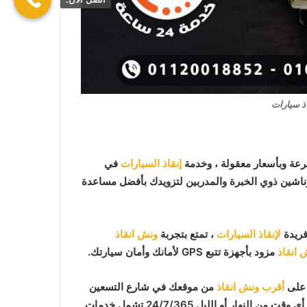
ذ سيارات
عة وبأسعار معقولة ، وخدمة
إنقاذ السيارات
في
وناشين ذوي الخبرة والمدربين لتزويدك بأفضل مساعدة
فريدة
لإنقاذ السيارات
، تمتع بتجربة
ونش انقاذ
 انقاذ
مزود بأجهزة تتبع GPS لأمانك وأمان سيارتك.
أقرب ونش انقاذ
من موقعك في شارع التسعين
ر أو الليل 24/7/365 تشمل خدمات