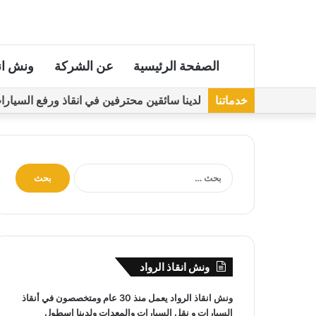
الصفحة الرئيسية
عن الشركة
ونش ان
خدماتنا
لدينا سائقين محترفين في انقاذ ورفع السيارات مجهز
ا
ل
ب
ح
ث
ع
ن
ونش انقاذ الرواد
:
ونش انقاذ
الرواد يعمل منذ 30 عام ومتخصصون في
أنقاذ
السيارات
و
نقل السيارات
والمعدات ولدينا اسطول