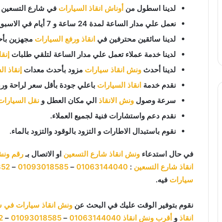
لدينا اسطول من
أوناش انقاذ السيارات
في شارع التسعين وج
نعمل علي مدار الساعة لمدة 24 ساعة و 7 أيام في الاسبوع 365 يوم في السنة.
لدينا سائقين محترفين في
انقاذ ورفع السيارات
مجهزين بأح
لدينا خدمة عملاء تعمل علي مدار الساعة لتلقي طلبات
إنق
لدينا أحدث
ونش انقاذ سيارات
مزود بأحدث معدات
إنقاذ ا
نقدم خدمة
انقاذ السيارات
باعلي جودة بأقل سعر لراحة ورض
سرعة وصول
ونش الانقاذ
الي مكان العطل و
نقل السيارات
نقدم دعم واستشارات فنية لجميع العملاء.
نقوم باستبدال الاطارات و التزود بالوقود والتزود بالماء.
في حال استدعاء
ونش انقاذ شارع التسعين
او الاتصال بـ
رقم ونش
انقاذ شارع التسعين
:
01063144040
–
01093018585
–
852
سيارات
فيه.
نقوم بتوفير الوقت عليك في البحث عن
ونش انقاذ سيارات في ش
انقاذ
و
أقرب ونش انقاذ
01063144040
–
01093018585
–
2