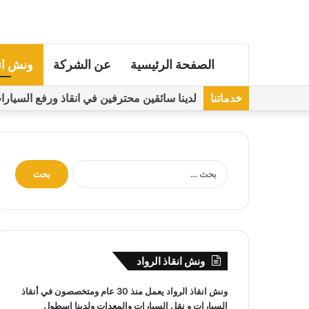
الصفحة الرئيسية
عن الشركة
ونش ان
خدماتنا
لدينا سائقين محترفين في انقاذ ورفع السيارات مجهز
ا
ل
ب
ح
ث
ع
ن
ونش انقاذ الرواد
:
ونش انقاذ
الرواد يعمل منذ 30 عام ومتخصصون في
أنقاذ
السيارات
و
نقل السيارات
والمعدات ولدينا اسطول