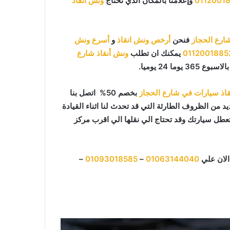
0112001
وإعلامنا بالمكان الذي تحتاج
ونش انقاذ
ارع الحجاز
فنحن
أرخص ونش انقاذ
و
أسرع ونش
0112001885
يمكنك ان تطلب
ونش أنقاذ شارع
اذ سيارات في شارع الحجاز
بخصم 50% اتصل بنا
د من الظروف الطارئة التي قد تحدث لنا اثناء القيادة
طل سيارتك وقد تحتاج الي نقلها الي اقرب مركز
الان علي
01063144040
–
01093018585
–