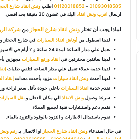
01093018585
–
01120018852
اطلب
ونش انقاذ شارع الحج
ارسال
اقرب ونش انقاذ
اليك في غضون 30 دقيقة بحد اقصي.
لماذا يجب أن تختار
ونش انقاذ شارع الحجاز
من
شركة الروا
لدينا اسطول من
أوناش انقاذ السيارات
في شارع الحجاز وجم
نعمل علي مدار الساعة لمدة 24 ساعة و 7 أيام في الاسبوع 365 يوم في السنة.
لدينا سائقين محترفين في
انقاذ ورفع السيارات
مجهزين بأح
لدينا خدمة عملاء تعمل علي مدار الساعة لتلقي طلبات
إنق
لدينا أحدث
ونش انقاذ سيارات
مزود بأحدث معدات
إنقاذ ا
نقدم خدمة
انقاذ السيارات
باعلي جودة بأقل سعر لراحة ورض
سرعة وصول
ونش الانقاذ
الي مكان العطل و
نقل السيارات
نقدم دعم واستشارات فنية لجميع العملاء.
نقوم باستبدال الاطارات و التزود بالوقود والتزود بالماء.
في حال استدعاء
ونش انقاذ شارع الحجاز
او الاتصال بـ
رقم ونش ا