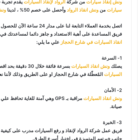
ونش إنقاذ سيارات
من شركة
الرواد لإنقاذ السيارات
يقدم تجربة 
سيارات
من
ونش انقاذ الرواد
وأحصل على خصم 50% ، لدينا
ونش
اتصل بخدمة العملاء التابعة لنا على مدار 24 ساعة الآن للحصول على
فريق المساعدة على أهبة الاستعداد و جاهز دائما لمساعدتك في أي وقت من النها
انقاذ السيارات في شارع الحجاز
علي ما يلي:
1- السرعة
يصلك
ونش انقاذ السيارات
بسرعة فائقة خلال 30 دقيقة بحد اقصي فور طلبك لـ
السيارات
المُعطّلة في شارع الحجاز او على الطريق وذلك لأننا ن
2- الأمان
ونش انقاذ السيارات
مراقبة بـ GPS وهي آمنة للغاية تح
صيانة.
3- الخبرة
فريق عمل شركة الرواد لإنقاذ و رفع السيارات مدرب على كيفية
جانب خبرتهم المتميزة في اختيار أسرع الطرق.