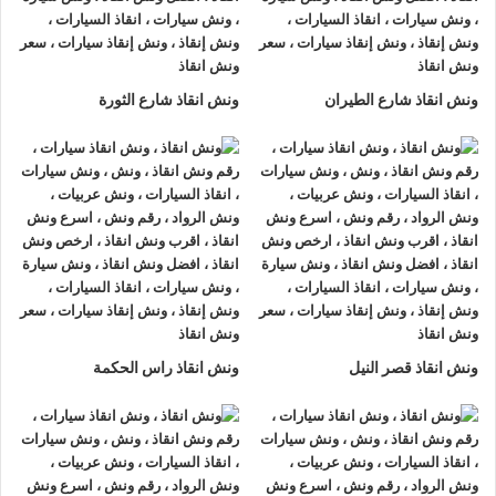
صلاح سالم او على الطريق وذلك لأننا نعمل على مدار الساعة طوال
أيام الأسبوع.
2- الأمان
ونش انقاذ شارع الطيران
ونش انقاذ شارع الثورة
ونش انقاذ السيارات
مراقبة بـ GPS وهي آمنة للغاية تحافظ علي
السيارة امنة تماما حتي الوصول إلي أقرب مركز صيانة.
3- الخبرة
فريق عمل شركة الرواد لإنقاذ و رفع السيارات مدرب على كيفية
نقل
السيارات
وتثبيتها علي
ونش الانقاذ
وذلك إلى جانب خبرتهم المتميزة
في اختيار أسرع الطرق.
4- الانتشار الواسع
ونش انقاذ قصر النيل
ونش انقاذ راس الحكمة
تنتشر
اوناش الانقاذ في صلاح سالم
أو علي الطرق الرئيسية في
جميع انحاء الجمهورية وهو ما يسمح بسرعة وصول
ونش انقاذ
السيارات
اليك خلال 15 دقيقة بحد اقصي.