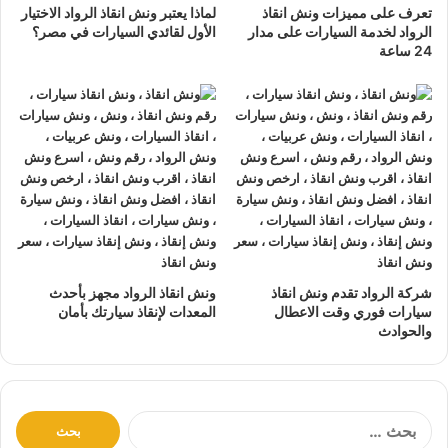
سيارات الحوادث.
تعرف على مميزات ونش انقاذ
لماذا يعتبر ونش انقاذ الرواد الاختيار
الرواد لخدمة السيارات على مدار
الأول لقائدي السيارات في مصر؟
24 ساعة
تتميز خدمة
إنقاذ السيارات
من شركة الرواد
لإنقاذ و رفع السيارات بالأتي :
نتعهد بوصول
ونش الانقاذ
بسرعة إلى
موقعك
في صلاح سالم
خلال 10 دقائق بحد اقصي.
يمكنك الاتصال بنا أو ارسال موقعك علي
الواتساب
أو
إرسال
بريد إلكتروني
إلى أحد ممثلينا الموجودين لارسال
أقرب ونش
انقاذ
اليك في أي وقت.
ونش انقاذ سيارات
الرواد مؤمن بالكامل حتي لا يسب اي تلف
شركة الرواد تقدم ونش انقاذ
ونش انقاذ الرواد مجهز بأحدث
اجزاء سياراتك.
سيارات فوري وقت الاعطال
المعدات لإنقاذ سيارتك بأمان
والحوادث
لدينا
افضل ونش انقاذ سيارات
و
اسرع ونش انقاذ سيارات
و
اقرب ونش انقاذ سيارات
كما نقدم خدمة
انقاذ سيارات
باقل
سعر بدون رسوم اضافية و بدون اكراميات.
نقوم بتتبع جميع
سيارات الانقاذ
من خلال GPS.
ا
ل