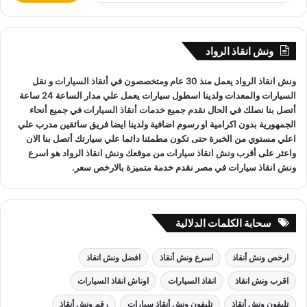
يوجد
ونش انقاذ سيارات
على مدار 24 ساعة طوال أيام
ب
الأسبوع.
ح
نقوم بـ
إنقاذ السيارات
خلال النهار والليل دون أي تكلفة إضافية.
ث
ونش انقاذ الرواد
ع
جميع سائقي
أوناش الانقاذ
لدينا على دراية باستخدام أحدث
ن
المعدات والتقنيات ورفع السيارات.
ونش انقاذ
الرواد يعمل منذ 30 عام ومتخصصون في
أنقاذ السيارات
و
نقل
:
السيارات
والمعدات ولدينا اسطول سيارات يعمل علي مدار الساعة 24 ساعة
أتصل بنا نصلك في الحال نقدم جميع خدمات
أنقاذ السيارات
في جميع أنحاء
الجمهورية بدون اكرامية او رسوم اضافية ولدينا ايضا فريق سائقين مدرب علي
اعلي مستوي من الخبرة حتى تكون مطمئنا دائما علي سيارتك أتصل بنا الان
ونش انقاذ صلاح سالم
لدينا فريق خدمة عملاء يعمل علي مدار
واعثر على
أقرب ونش انقاذ سيارات
من موقعك
ونش انقاذ
الرواد هو
اسرع
الساعة و فريق سائقين و وناشين قادرين على التعامل مع كافة
ونش انقاذ سيارات
في مصر نقدم خدمة متميزة بالارخص سعر.
مواقف سيارتك
سحب سيارات
أو
رفع سيارات
أو
إنقاذ سيارات
اذا
كان عطل او حادث
ونش انقاذ
سيارات الرواد نحن
أسرع ونش انقاذ
مما يجعل خدمة
انقاذ السيارات
سهل على عملائنا.
سحابة الكلمات الدلالية
ارخص ونش أنقاذ
اسرع ونش أنقاذ
افضل ونش انقاذ
اقرب ونش انقاذ
انقاذ السيارات
اوناش انقاذ السيارات
تليفون ونش أنقاذ
تليفون ونش أنقاذ سيارات
رقم ونش أنقاذ