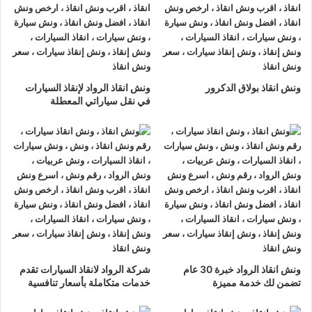
ونش انقاذ الرواد
لدينا دائما
ونش انقاذ سيارات في صلاح سالم
لسحب و إنقاذ سيارتك وأخذك الي اقرب مركز صيانة أو وكيل معتمد
، أتصل بنا الان ولا تتردد
ونش انقاذ الرواد
هو
أرخص ونش انقاذ في
ونش انقاذ بولاق الدكرور
ونش انقاذ الرواد لإنقاذ السيارات
صلاح سالم
, نحن نعمل على مدار الساعة ، اتصل الان
في نقل سياراتي المعطلة
01063144040
–
01093018585
–
01120018852
يصلك
ونش
انقاذ سيارات
سريع و مجهز بأحدث المعدات وأحدث وسائل الأمان
والراحة.
ونش انقاذ سيارات
صلاح سالم
ما يميزنا عن غيرنا انفرادنا بتقديم خدماتنا باحترافية عالية ونعمل منذ
عام 2002 على الطرق السريعة بكافة انحاء جمهورية مصر العربية
لبناء جسور من الثقة المتبادلة بين الشركة وعملائها و انقاذ و
نقل
ونش انقاذ الرواد خبرة 30 عام
شركة الرواد لانقاذ السيارات تقدم
السيارات
المعطلة و
سحب السيارات
من الحوادث.
تضمن لك خدمة مميزة
خدمات متكاملة بأسعار تنافسية
اسرع
ونش انقاذ سيارات
في صلاح