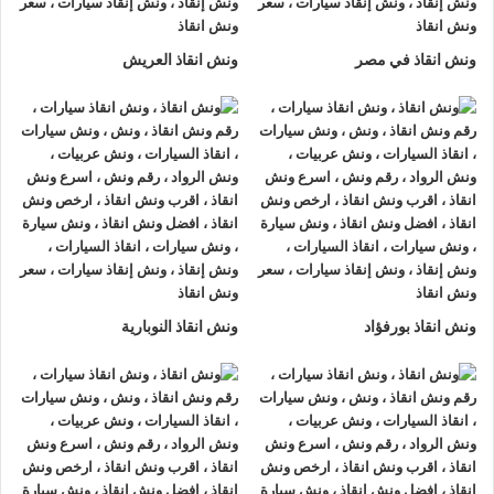
لتزويدك بأفضل مساعدة على الطريق و تقديم خدمات الانقاذ
السريع.
ونش انقاذ في مصر
ونش انقاذ العريش
ونش إنقاذ سيارات
من شركة
الرواد لإنقاذ السيارات
يقدم تجربة
فريدة
لإنقاذ السيارات
، تمتع بتجربة
ونش انقاذ سيارات
من
ونش
انقاذ الرواد
وأحصل على خصم 50% ، لدينا
ونش انقاذ
مزود بأجهزة
تتبع GPS لأمانك وأمان سيارتك.
اتصل بخدمة العملاء التابعة لنا على مدار 24 ساعة الآن للحصول
على
أقرب ونش انقاذ
من موقعك في صلاح سالم فريق المساعدة
على أهبة الاستعداد و جاهز دائما لمساعدتك في أي وقت من النهار
ونش انقاذ بورفؤاد
ونش انقاذ النوبارية
أو الليل 24/7/365 تشمل خدمات
انقاذ السيارات في صلاح سالم
علي ما يلي:
1- السرعة
يصلك
ونش انقاذ السيارات
بسرعة فائقة خلال 30 دقيقة بحد اقصي
فور طلبك لـ
ونش إنقاذ سيارات
من أجل
إنقاذ السيارات
المُعطّلة في