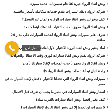
ونش انقاذ الرواد خبرة 30 عام تضمن لك خدمة مميزة
طلب
ونش انقاذ سيارات
لنفخ أطارات السيارة.
طلب
ونش انقاذ سيارات
لـ فتح أبواب السيارة.
شركة الرواد لانقاذ السيارات تقدم خدمات متكاملة بأسعار تنافسية
طلب
ونش انقاذ سيارات
لأخد وصلة بطارية.
كيف يوفر لك ونش انقاذ سيارات الوقت والمال عند التعطل؟
طلب
ونش انقاذ سيارات
لنقلك لاقرب مركز صيانة.
ونش انقاذ الرواد مجهز بأحدث التقنيات لخدمتك اينما كنت !
تعرف على مميزات ونش انقاذ الرواد لخدمة السيارات على مدار 24
أسعار
ونش انقاذ الرواد
تعتبر رمزية لأننا نمتلك دائما
ونش أنقاذ
ساعة
سيارات في صلاح سالم
دائما اوناشنا قريبة منك وخدماتنا بأعلي
لماذا يعتبر ونش انقاذ الرواد الاختيار الأول لقائدي السيارات في مصر؟
أتصل الان.
جودة واقل سعر و نسعي دائما لرضا العملاء لأنك أنت وسيارتك على
شركة الرواد تقدم ونش انقاذ سيارات فوري وقت الاعطال والحوادث
رأس أولوياتنا نحن دائما نراقب جميع
سيارات الانقاذ
من خلال GPS
لنجعلك دائما في امان تام علي الطريق.
ونش انقاذ الرواد مجهز بأحدث المعدات لإنقاذ سيارتك بأمان
راحة البال تبدأ عند طلب ونش انقاذ الرواد 👍
ونش انقاذ الرواد
نحن الاقرب لك :
مميزات ونش انقاذ الرواد التي تجعلنا الاختيار الافضل لإنقاذ السيارات في
مصر
ونش انقاذ صلاح سالم
اسعار ونش انقاذ السيارات في مصر ما يجب أن تعرفه قبل الاتصال
ونش انقاذ سيارات صلاح سالم
كيف تختار افضل ونش انقاذ سيارات بالقرب منك؟
رقم ونش انقاذ في صلاح سالم
5 مميزات لن تجدها إلا في ونش انقاذ الرواد لإنقاذ السيارات !
تليفون ونش انقاذ في صلاح سالم