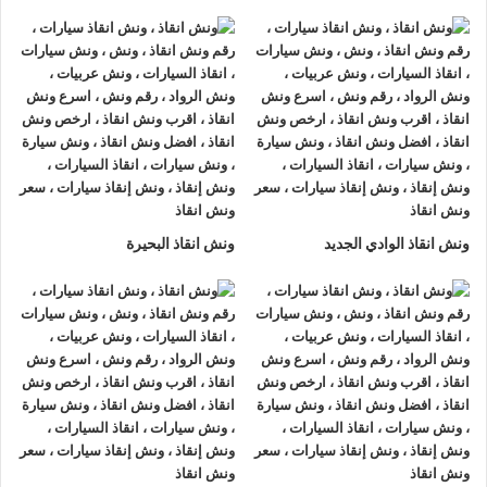
ونش انقاذ سيارات الرواد
لأنقاذ السيارات اسرع و ارخص
ونش انقاذ
سيارات في صلاح سالم
بخصم 50% اتصل بنا الان ليصلك
اقرب
ونش انقاذ سيارات في صلاح سالم
هناك العديد من الظروف الطارئة
التي قد تحدث لنا اثناء القيادة علي الطريق فمن الممكن ان تتعرض
لحادث سير مفاجي او ان تتعطل سيارتك وقد تحتاج الي نقلها الي
اقرب مركز صيانة او توكيل.
أذا كنت تبحث عن
ونش انقاذ سيارات
في صلاح سالم اتصل بنا الان
ونش انقاذ الوادي الجديد
ونش انقاذ البحيرة
علي
01063144040
–
01093018585
–
01120018852