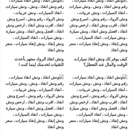
سالم
ونش انقاذ سيارات صلاح سالم
لدينا
ونش انقاذ سيارات
مزود
بمعدات حديثة و مجهزة لـ
سحب السيارات
من الاعطال والحوادث
نحن
أسرع ونش انقاذ سيارات
يرجي الاتصال بنا علي
رقم ونش انقاذ
سيارات
01063144040
–
01093018585
–
01120018852
ليصلك
اقرب ونش انقاذ
في غضون 15 دقائق بحد
كيف يوفر لك ونش انقاذ سيارات
ونش انقاذ الرواد مجهز بأحدث
اقصي.
الوقت والمال عند التعطل؟
التقنيات لخدمتك اينما كنت !
تليفون
ونش انقاذ سيارات
في صلاح سالم
ونش انقاذ صلاح سالم
نحن
أرخص ونش أنقاذ
في صلاح سالم و
أسرع ونش إنقاذ
في صلاح سالم و
أقرب ونش إنقاذ
في صلاح سالم
دائما اوناشنا بالقرب منك ,
ونش انقاذ
صلاح سالم من
ونش انقاذ
الرواد نعمل منذ 33 عاما ومتخصصون في أنقاذ ورفع السيارات
وخدمات الإنقاذ السريع ولدينا اسطول
سيارات إنقاذ
منتشرة في
صلاح سالم و جميع انحاء الجمهورية لإنقاذ و رفع السيارات المعطلة و