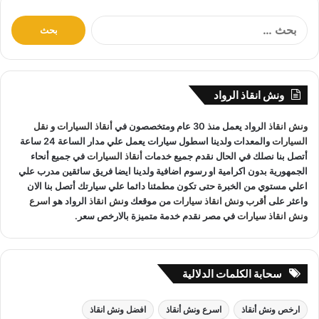
وصول سريع لأي مكان بفضل أسطول سيارات الونش الحديث
ا
وأنظمة الملاحة الذكية.
ل
ونش انقاذ آمن على هيكل السيارة، مما يحمي المركبة من أي
ب
ح
خدوش أو أضرار أثناء النقل.
ث
خدمة شاملة لجميع أنواع السيارات، من الصغيرة إلى الفارهة
ونش انقاذ الرواد
ع
والشاحنات.
ن
ونش انقاذ
الرواد يعمل منذ 30 عام ومتخصصون في
أنقاذ السيارات
و
نقل
:
خدمة عملاء متاحة على مدار 24 ساعة لتلبية جميع احتياجاتك.
السيارات
والمعدات ولدينا اسطول سيارات يعمل علي مدار الساعة 24 ساعة
فريق مدرب على أعلى مستوى للتعامل مع جميع أنواع الأعطال
أتصل بنا نصلك في الحال نقدم جميع خدمات
أنقاذ السيارات
في جميع أنحاء
الجمهورية بدون اكرامية او رسوم اضافية ولدينا ايضا فريق سائقين مدرب علي
والحوادث بشكل احترافي.
اعلي مستوي من الخبرة حتى تكون مطمئنا دائما علي سيارتك أتصل بنا الان
واعثر على
أقرب ونش انقاذ سيارات
من موقعك
ونش انقاذ
الرواد هو
اسرع
هذه الميزات تجعل ونش الرواد 01063144040 – 01093018585
ونش انقاذ سيارات
في مصر نقدم خدمة متميزة بالارخص سعر.
– 01120018852 الاختيار الأمثل لأي شخص يحتاج إلى خدمة إنقاذ
موثوقة وآمنة.
سحابة الكلمات الدلالية
هل خدمة ونش الرواد تعمل على مدار
24 ساعة؟
ارخص ونش أنقاذ
اسرع ونش أنقاذ
افضل ونش انقاذ