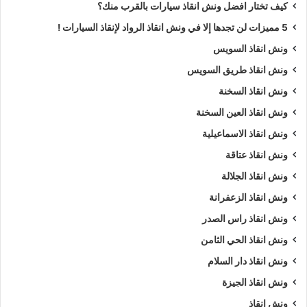
كيف تختار افضل ونش انقاذ سيارات بالقرب منك؟
سرعة الاستجابة هي إحدى أهم المميزات التي تجعل ونش الرواد
5 مميزات لن تجدها إلا في ونش انقاذ الرواد لإنقاذ السيارات !
الخيار الأول للسائقين في حالات الطوارئ حيث تصل فرقنا إلى موقع
ونش انقاذ السويس
العطل أو الحادث في أسرع وقت ممكن، وذلك يعتمد على قرب
ونش انقاذ طريق السويس
الموقع من قاعدة العمليات وحالة المرور.
ونش انقاذ السخنة
يسعي ونش الرواد للوصول إلى العميل خلال أقل من 30 دقيقة في
ونش انقاذ العين السخنة
المدن الرئيسية مع تقديم تحديثات مستمرة عن مسار وصول الونش
ونش انقاذ الاسماعيلية
ومدة الانتظار المتوقعة وهذه السرعة تضمن الحد من أي توترات أو
ونش انقاذ عتاقة
خسائر إضافية وتوفر راحة البال للعملاء أثناء انتظارهم وصول الدعم
ونش انقاذ الجلالة
الفني.
ونش انقاذ الزعفرانة
ما هي أنواع السيارات التي يمكن
ونش انقاذ راس الصدر
ونش انقاذ الحي الثامن
للونش التعامل معها؟
ونش انقاذ دار السلام
يستطيع ونش انقاذ سيارات الرواد التعامل مع كافة أنواع السيارات
ونش انقاذ الجيزة
بكفاءة عالية من السيارات الصغيرة والشخصية إلى السيارات
ونش انقاذ