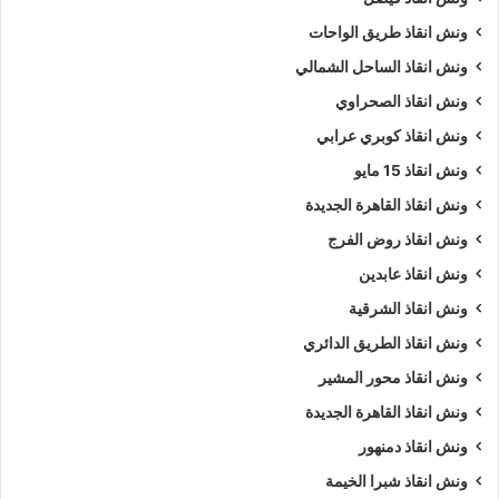
موثوقة وعالية الجودة مع الحفاظ على راحة العميل وعدم فرض أي
رسوم إضافية غير مبررة كما أن ونش انقاذ الرواد يقدم عروض دورية
ونش انقاذ طريق الواحات
وحزما متنوعة لتسهيل حصول العملاء على أفضل قيمة مقابل
ونش انقاذ الساحل الشمالي
الخدمة.
ونش انقاذ الصحراوي
ونش انقاذ كوبري عرابي
هل يمكن الدفع عند الاستلام أم فقط
ونش انقاذ 15 مايو
إلكترونيًا؟
ونش انقاذ القاهرة الجديدة
ونش انقاذ روض الفرج
حرصا على راحة العملاء وتوفير أسهل الخيارات المالية، تقدم شركة
ونش الرواد طريقتين رئيسيتين للدفع فإن الطريقة الأولى هي الدفع
ونش انقاذ عابدين
عند الاستلام، حيث يمكن للعميل تسليم المبلغ المالي مباشرة لفني
ونش انقاذ الشرقية
الونش عند وصوله إلى موقع السيارة، وهي طريقة مثالية لمن يفضل
ونش انقاذ الطريق الدائري
التعامل النقدي ويضمن شفافية العملية بالكامل.
ونش انقاذ محور المشير
ونش انقاذ القاهرة الجديدة
ونش انقاذ دمنهور
الطريقة الثانية فهي الدفع الإلكتروني من خلال البطاقات البنكية أو
ونش انقاذ شبرا الخيمة