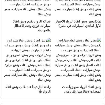
يبرز أهمية رقم ونش انقاذ سيارات سريع 01063144040 –
01093018585 – 01120018852 من شركة ونش الرواد.
لماذا يعتبر ونش انقاذ الرواد الاختيار
شركة الرواد تقدم ونش انقاذ
بمجرد الاتصال يستقبل فريق الدعم طلبك ويحدد موقعك باستخدام
الأول لقائدي السيارات في مصر؟
سيارات فوري وقت الاعطال
أحدث تقنيات جي بي اس ثم يتم إرسال أقرب ونش متاح لضمان
والحوادث
الوصول في أسرع وقت ممكن.
الخدمة متاحة لجميع المدن والمناطق المحيطة، مما يقلل وقت
الانتظار ويمنح العملاء شعورا بالأمان والراحة في مواجهة أي موقف
طارئ على الطريق.
ما هي مميزات ونش انقاذ الرواد
مقارنة بالونشات الأخرى؟
ونش انقاذ الرواد مجهز بأحدث
راحة البال تبدأ عند طلب ونش انقاذ
تتفوق شركة ونش الرواد على العديد من خدمات الونش الأخرى
المعدات لإنقاذ سيارتك بأمان
الرواد 👍
بفضل مجموعة من الميزات التي تجعلها الخيار الأول للعملاء: