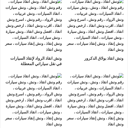
المثالي حيث يستخدم فريق الشركة ونش مجهز بأحدث الأدوات
للتعامل مع السيارات المتضررة، سواء كانت الإصابات طفيفة أو
كبيرة.
يتم سحب السيارة بطريقة احترافية وآمنة دون التسبب بأي ضرر
إضافي للهيكل أو القطع الداخلية كما تقدم الشركة استشارات حول
أفضل الأماكن لإصلاح السيارات بعد الحادث لضمان إعادة السيارة
إلى حالتها الطبيعية بسرعة وكفاءة.
ونش انقاذ بولاق الدكرور
ونش انقاذ الرواد لإنقاذ السيارات
في نقل سياراتي المعطلة
ونش آمن على هيكل السيارة
واحدة من أهم الميزات التي تميز خدمات شركة ونش الرواد هي
ونش آمن على هيكل السيارة، مما يمنح العملاء الثقة الكاملة عند
استخدام خدمات الإنقاذ والسحب حيث يعتمد الونش على تقنيات
حديثة لتثبيت السيارة خلال عملية النقل مع مراعاة الحفاظ على
الطلاء والهيكل الخارجي دون أي خدوش أو أضرار سواء كانت
السيارة فارهة أو اقتصادية، فإن النظام المستخدم يضمن أمانًا تامًا