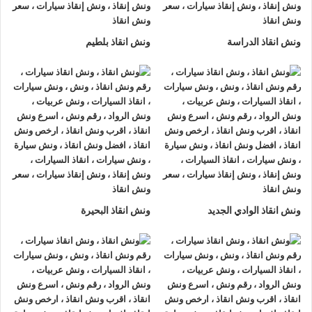
هل يقدم ونش الرواد خدمات نقل السيارات بعد الحوادث؟
ما تكلفة خدمة ونش انقاذ السيارات؟
ونش انقاذ الدراسة
ونش انقاذ بلطيم
هل يمكن الدفع عند الاستلام أم فقط إلكترونيًا؟
هل ونش الرواد مجهز بأحدث المعدات والتقنيات؟
هل يمكن متابعة موقع ونش أثناء وصوله؟
هل خدمة ونش الرواد متاحة لجميع المدن؟
ونش انقاذ الرواد
شركة ونش الرواد هي الرائدة في تقديم خدمات ونش انقاذ الرواد
على أعلى مستوى من الاحترافية والدقة فنحن ندرك تماما أن أعطال
ونش انقاذ الوادي الجديد
ونش انقاذ البحيرة
السيارات يمكن أن تحدث في أي وقت وفي أي مكان، ولهذا نحرص
على تجهيز ونش انقاذ الرواد بأحدث المعدات والتقنيات الحديثة
لضمان نقل سيارتك بأمان وسرعة إلى المكان المطلوب سواء كنت
في منتصف الطريق السريع أو داخل المدينة، فإن ونش انقاذ الرواد
جاهز لتقديم الخدمة لك على الفور مع الالتزام بمعايير السلامة
والأمان، خبراؤنا المدربون على أعلى مستوى يضمنون لك تجربة