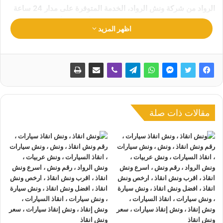
الرواد من شركة ونش الرواد، الخدمة المتوفرة على مدار 24 ساعة
لتلبية جميع احتياجاتك عند تعطل سيارتك أو حدوث أي طارئ على
اظهر المزيد
الطريق.
لا تفوت الفرصة للاستفادة من الأمان والسرعة، والاحترافية التي
نقدمها في كل عملية إنقاذ، تواصل معنا الآن 01063144040 –
01093018585 – 01120018852 ودعنا نكون شركاءك الموثوقين
مقالات ذات صلة
في الحفاظ على سيارتك وسلامتك على الطريق.
اقرأ في هذا المقال
ونش انقاذ الرواد
ارخص ونش انقاذ