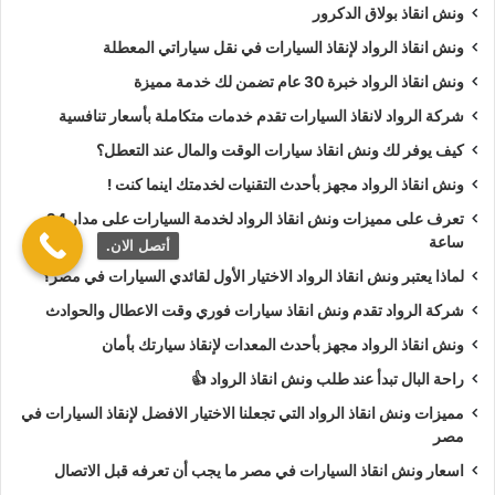
ونش انقاذ بولاق الدكرور
أي مخاطر على الهيكل أو أجزاء السيارة الحساسة.
ونش انقاذ الرواد لإنقاذ السيارات في نقل سياراتي المعطلة
هل توجد خدمة ونش للسيارات
ونش انقاذ الرواد خبرة 30 عام تضمن لك خدمة مميزة
شركة الرواد لانقاذ السيارات تقدم خدمات متكاملة بأسعار تنافسية
الفارهة أو الثقيلة؟
كيف يوفر لك ونش انقاذ سيارات الوقت والمال عند التعطل؟
نعم، ونش انقاذ الرواد مجهز بالكامل للتعامل مع كافة أنواع
ونش انقاذ الرواد مجهز بأحدث التقنيات لخدمتك اينما كنت !
السيارات، بما في ذلك السيارات الفارهة والسيارات الثقيلة
تعرف على مميزات ونش انقاذ الرواد لخدمة السيارات على مدار 24
والمركبات التجارية حيث نعلم أن السيارات الفارهة تحتاج إلى رعاية
ساعة
أتصل الان.
خاصة أثناء النقل لضمان عدم تعرضها لأي ضرر، ولذلك نوفر ونش
لماذا يعتبر ونش انقاذ الرواد الاختيار الأول لقائدي السيارات في مصر؟
مجهز بأحدث المعدات والتقنيات الحديثة وبالنسبة للسيارات الثقيلة
شركة الرواد تقدم ونش انقاذ سيارات فوري وقت الاعطال والحوادث
مثل الشاحنات والمركبات الصناعية، فإن ونش انقاذ سيارات الرواد
ونش انقاذ الرواد مجهز بأحدث المعدات لإنقاذ سيارتك بأمان
يمتلك القدرة على السحب والنقل بكل أمان وكفاءة مع التأكد من
التثبيت المثالي وحماية هيكل السيارة من أي مشاكل أثناء التحريك.
راحة البال تبدأ عند طلب ونش انقاذ الرواد 👍
مميزات ونش انقاذ الرواد التي تجعلنا الاختيار الافضل لإنقاذ السيارات في
كم يستغرق وصول ونش الرواد إلى
مصر
اسعار ونش انقاذ السيارات في مصر ما يجب أن تعرفه قبل الاتصال
مكان الحادث؟