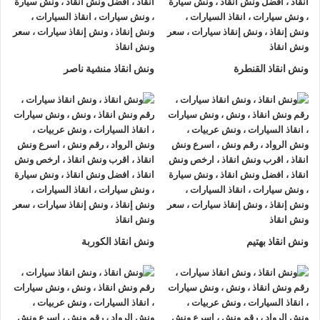
خدمة مريحة وخالية من القلق.
ارخص ونش انقاذ
ونش انقاذ القنطرة
ونش انقاذ منشية ناصر
في شركة ونش الرواد، نقدم لك خدمات ارخص ونش انقاذ دون
المساس بجودة الخدمة أو سرعة الاستجابة فنحن نعلم أن تكاليف
ونش الانقاذ قد تكون عبئا على البعض، لذلك حرصنا على تقديم
أسعار تنافسية تناسب جميع العملاء مع الحفاظ على معايير الأمان
والسلامة.
خدماتنا لا تقتصر على النقل فقط، بل تشمل أيضا فحص السيارة
بشكل أولي وتقديم المشورة للحفاظ على سيارتك من أي أضرار
إضافية وعند اختيارك لخدمة ارخص ونش انقاذ من الرواد تحصل على
ونش انقاذ بهتيم
ونش انقاذ الكوربة
أفضل قيمة مقابل المال دون أي مفاجآت في التكلفة.
اقرب ونش انقاذ