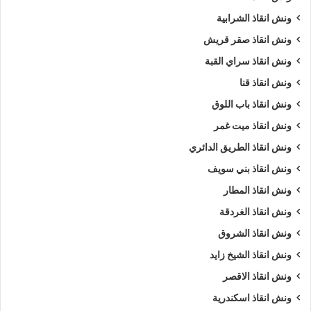
العائلية والفارهة والسيارات الرياضية بالإضافة إلى السيارات الثقيلة
ونش انقاذ الشرابية
والمركبات التجارية كما يمكننا نقل السيارات المعطلة بعد الحوادث
ونش انقاذ صقر قريش
أو السيارات التي تعرضت لأعطال ميكانيكية مفاجئة.
ونش انقاذ سراي القبة
بفضل الخبرة الطويلة والتقنيات الحديثة، يضمن ونش الرواد التعامل
ونش انقاذ قنا
مع كل نوع من السيارات بطريقة مثالية تحافظ على سلامة المركبة
ونش انقاذ باب اللوق
وهيكلها دون أي خدوش أو أضرار.
ونش انقاذ ميت غمر
ونش انقاذ الطريق الدائري
هل يقدم ونش الرواد خدمات نقل
ونش انقاذ بني سويف
السيارات بعد الحوادث؟
ونش انقاذ المطار
نعم، ونش سيارات الرواد يقدم خدمات متكاملة لنقل السيارات بعد
ونش انقاذ الغردقة
الحوادث بكفاءة وأمان كاملين فإن بمجرد الإبلاغ عن وقوع حادث، يتم
ونش انقاذ الشروق
إرسال ونش مجهز خصيصا للتعامل مع المركبات المتضررة مع فريق
ونش انقاذ الشيخ زايد
مدرب على رفع وسحب السيارة دون زيادة الأضرار الناتجة عن
ونش انقاذ الاقصر
الحادث.
ونش انقاذ اسكندرية