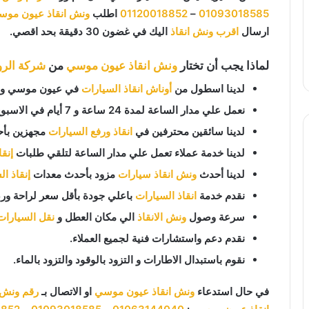
01093018585
–
01120018852
اطلب
ونش انقاذ عيون موس
ارسال
اقرب ونش انقاذ
اليك في غضون 30 دقيقة بحد اقصي.
لماذا يجب أن تختار
ونش انقاذ عيون موسي
من
شركة الروا
لدينا اسطول من
أوناش انقاذ السيارات
في عيون موسي وجمي
نعمل علي مدار الساعة لمدة 24 ساعة و 7 أيام في الاسبوع 365 يوم في السنة.
لدينا سائقين محترفين في
انقاذ ورفع السيارات
مجهزين بأح
لدينا خدمة عملاء تعمل علي مدار الساعة لتلقي طلبات
إنق
لدينا أحدث
ونش انقاذ سيارات
مزود بأحدث معدات
إنقاذ ا
نقدم خدمة
انقاذ السيارات
باعلي جودة بأقل سعر لراحة ورض
سرعة وصول
ونش الانقاذ
الي مكان العطل و
نقل السيارات
نقدم دعم واستشارات فنية لجميع العملاء.
نقوم باستبدال الاطارات و التزود بالوقود والتزود بالماء.
في حال استدعاء
ونش انقاذ عيون موسي
او الاتصال بـ
رقم ونش ا