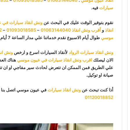
انقاذ عيون موسي
:
01063144040
–
01093018585
–
8852
سيارات
فيه.
نقوم بتوفير الوقت عليك في البحث عن
ونش انقاذ سيارات في 
انقاذ
و
أقرب ونش انقاذ
01063144040
–
01093018585
–
2
موسي
طوال أيام الاسبوع نقدم خدماتنا علي مدار الساعة 7 أيام بالاسبوع 365 يوما 24 يوميا.
ونش انقاذ سيارات الرواد
لأنقاذ السيارات اسرع و ارخص
ونش ان
الان ليصلك
اقرب ونش انقاذ سيارات في عيون موسي
هناك العدي
علي الطريق فمن الممكن ان تتعرض لحادث سير مفاجي او ان تتع
صيانة او توكيل.
أذا كنت تبحث عن
ونش انقاذ سيارات
في عيون موسي اتصل بنا 
01120018852