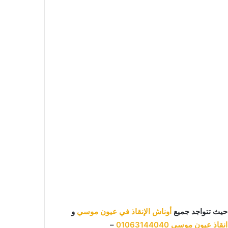
حيث تتواجد جميع
أوناش الإنقاذ في عيون موسي
و
نقاذ عيون موسي
01063144040
–