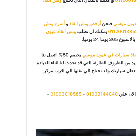
0112001
وإعلامنا بالمكان الذي تحتاج
ونش انقاذ
عيون موسي
فنحن
أرخص ونش انقاذ
و
أسرع ونش
0112001885
يمكنك ان تطلب
ونش أنقاذ عيون
قاذ سيارات في عيون موسي
بخصم 50% اتصل بنا
د من الظروف الطارئة التي قد تحدث لنا اثناء القيادة
طل سيارتك وقد تحتاج الي نقلها الي اقرب مركز
الان علي
01063144040
–
01093018585
–