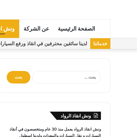
الصفحة الرئيسية
عن الشركة
ونش ان
خدماتنا
لدينا سائقين محترفين في انقاذ ورفع السيارات مجهز
ا
ل
ب
ح
ث
ع
ن
ونش انقاذ الرواد
:
ونش انقاذ
الرواد يعمل منذ 30 عام ومتخصصون في
أنقاذ
السيارات
و
نقل السيارات
والمعدات ولدينا اسطول