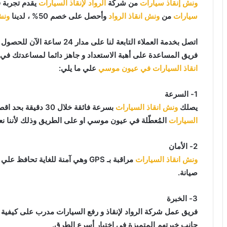
ونش إنقاذ سيارات
من شركة
الرواد لإنقاذ السيارات
يقدم تجربة 
سيارات
من
ونش انقاذ الرواد
وأحصل على خصم 50% ، لدينا
ونش
اتصل بخدمة العملاء التابعة لنا على مدار 24 ساعة الآن للحصول على
فريق المساعدة على أهبة الاستعداد و جاهز دائما لمساعدتك في أي وقت من النها
انقاذ السيارات في عيون موسي
علي ما يلي:
1- السرعة
يصلك
ونش انقاذ السيارات
بسرعة فائقة خلال 30 دقيقة بحد اقصي فور طلبك لـ
السيارات
المُعطّلة في عيون موسي او على الطريق وذلك لأننا نع
2- الأمان
ونش انقاذ السيارات
مراقبة بـ GPS وهي آمنة للغاية تح
صيانة.
3- الخبرة
فريق عمل شركة الرواد لإنقاذ و رفع السيارات مدرب على كيفية
جانب خبرتهم المتميزة في اختيار أسرع الطرق.