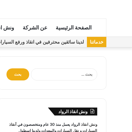
الصفحة الرئيسية
عن الشركة
ونش ان
خدماتنا
لدينا سائقين محترفين في انقاذ ورفع السيارات مجهز
ا
ل
ب
ح
ث
ع
ن
ونش انقاذ الرواد
:
ونش انقاذ
الرواد يعمل منذ 30 عام ومتخصصون في
أنقاذ
السيارات
و
نقل السيارات
والمعدات ولدينا اسطول