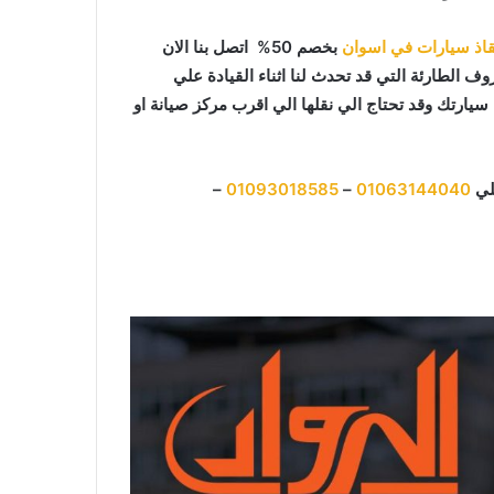
اذ سيارات في اسوان
بخصم 50% اتصل بنا الان
ف الطارئة التي قد تحدث لنا اثناء القيادة علي
ارتك وقد تحتاج الي نقلها الي اقرب مركز صيانة او
لي
01063144040
–
01093018585
–