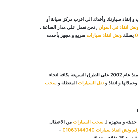
 إنقاذ سيارتك وأخذك الي اقرب مركز صيانة أو
نش انقاذ في اسوان
, نحن نعمل على مدار الساعة ،
0
يصلك
ونش انقاذ سيارات
سريع و مجهز بأحدث
ما يميزنا عن غيرنا انفرادنا بتقديم خدماتنا باحترافية عالية ونعمل منذ عام 2002 على الطرق السريعة بكافة انحاء
عملائها و انقاذ و
نقل السيارات
المعطلة و
سحب
حديثة و مجهزة لـ
سحب السيارات
من الاعطال
قم ونش انقاذ سيارات
01063144040
–
 دقائق بحد اقصي.