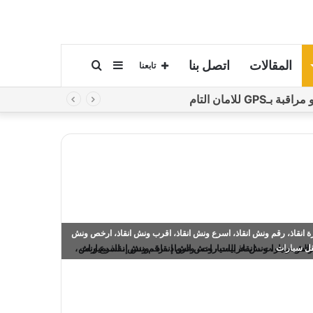
المقالات
اتصل بنا
إضافة
بحث
تابعنا
لامان التام
عمود
عن
جانبي
 انقاذ، رقم ونش انقاذ، اسرع ونش انقاذ، اقرب ونش انقاذ، ارخص ونش
قل سيارات