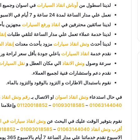
لدينا اسطول من
أوناش انقاذ السيارات
في اسوان وجميع انح
نعمل علي مدار الساعة لمدة 24 ساعة و 7 أيام في الاسبوع 365 يوم في السنة.
لدينا سائقين محترفين في
انقاذ ورفع السيارات
مجهزين بأح
لدينا خدمة عملاء تعمل علي مدار الساعة لتلقي طلبات
إنق
لدينا أحدث
ونش انقاذ سيارات
مزود بأحدث معدات
إنقاذ ا
نقدم خدمة
انقاذ السيارات
باعلي جودة بأقل سعر لراحة ورض
سرعة وصول
ونش الانقاذ
الي مكان العطل و
نقل السيارات
نقدم دعم واستشارات فنية لجميع العملاء.
نقوم باستبدال الاطارات و التزود بالوقود والتزود بالماء.
في حال استدعاء
ونش انقاذ اسوان
او الاتصال بـ
رقم ونش انقاذ
م
01063144040
–
01093018585
–
01120018852
وإعلامنا 
نقوم بتوفير الوقت عليك في البحث عن
ونش انقاذ سيارات في ا
أقرب ونش انقاذ
01063144040
–
01093018585
–
018852
الاسبوع نقدم خدماتنا علي مدار الساعة 7 أيام بالاسبوع 365 يوما 24 يوميا.