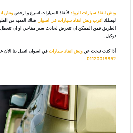
ونش انقاذ سيارات الرواد
لأنقاذ السيارات اسرع و ارخص
ونش انق
ليصلك
اقرب ونش انقاذ سيارات في اسوان
هناك العديد من الظرو
الطريق فمن الممكن ان تتعرض لحادث سير مفاجي او ان تتعطل سي
توكيل.
أذا كنت تبحث عن
ونش انقاذ سيارات
في اسوان اتصل بنا الان ع
01120018852