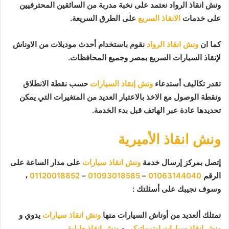
ونش انقاذ الرواد نعتمد على نخبة مدربة من السائقين المحترفيين
على خدمات
الانقاذ السريع
على الطرق السريعة.
كما ان
ونش انقاذ الرواد
نقوم باستخدام أحدث موديلات من الاوناش
لإنقاذ السيارات السريع بمصر وجميع المحافظات.
تقدر تكاليف أستدعاء
ونش إنقاذ السيارات
حسب نقطة الانطلاق
ونقطة الوصول مع الاخذ بالاعتبار العديد من المتغيرات التي يمكن
تحديدها عادة عبر الهاتف قبل بدء الخدمة.
ونش انقاذ الأميرية
إتصل بمركز إرسال خدمة
ونش انقاذ سيارات
على مدار الساعة على
الرقم
01063144040
–
01093018585
–
01120018852
،
وسوف نجيبك على أسئلتك :
نمتلك ألعديد من أوناش السيارات منها
ونش انقاذ سيارات
يدوي و
ونش إنقاذ سيارات اوتوماتيكي
و
ونش انقاذ طبلية
.