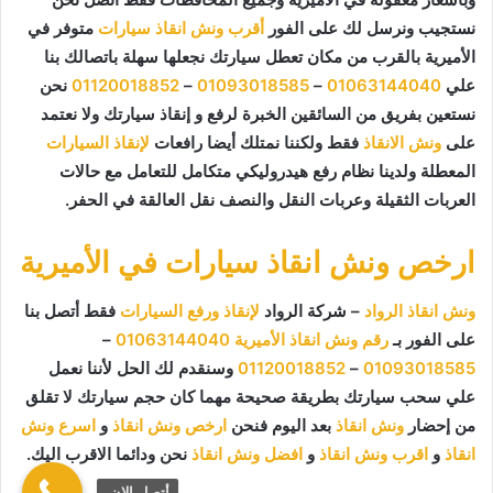
نستجيب ونرسل لك على الفور
أقرب ونش انقاذ سيارات
متوفر في
الأميرية بالقرب من مكان تعطل سيارتك نجعلها سهلة باتصالك بنا
علي
01063144040
–
01093018585
–
01120018852
نحن
نستعين بفريق من السائقين الخبرة لرفع و إنقاذ سيارتك ولا نعتمد
على
ونش الانقاذ
فقط ولكننا نمتلك أيضا رافعات
لإنقاذ السيارات
المعطلة ولدينا نظام رفع هيدروليكي متكامل للتعامل مع حالات
العربات الثقيلة وعربات النقل والنصف نقل العالقة في الحفر.
ارخص ونش انقاذ سيارات في الأميرية
ونش انقاذ الرواد
– شركة الرواد
لإنقاذ ورفع السيارات
فقط أتصل بنا
على الفور بـ
رقم ونش انقاذ الأميرية
01063144040
–
01093018585
–
01120018852
وسنقدم لك الحل لأننا نعمل
علي سحب سيارتك بطريقة صحيحة مهما كان حجم سيارتك لا تقلق
من إحضار
ونش انقاذ
بعد اليوم فنحن
ارخص ونش انقاذ
و
اسرع ونش
انقاذ
و
اقرب ونش انقاذ
و
افضل ونش انقاذ
نحن ودائما الاقرب اليك.
أتصل الان.