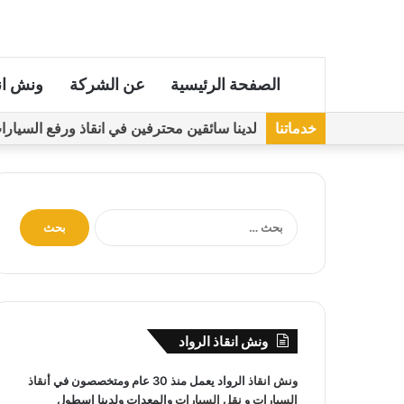
الصفحة الرئيسية
عن الشركة
ونش ان
خدماتنا
لدينا سائقين محترفين في انقاذ ورفع السيارات مجهز
ا
ل
ب
ح
ث
ع
ن
ونش انقاذ الرواد
:
ونش انقاذ
الرواد يعمل منذ 30 عام ومتخصصون في
أنقاذ
السيارات
و
نقل السيارات
والمعدات ولدينا اسطول