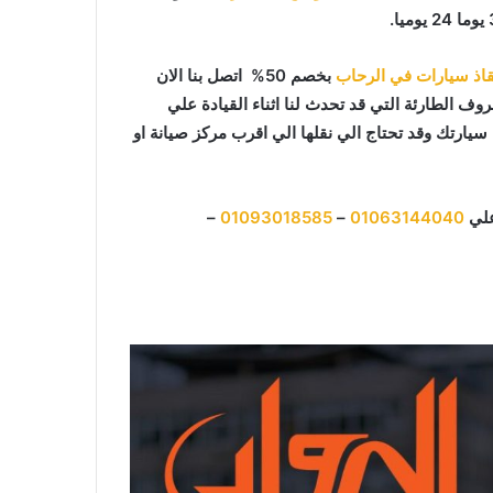
اذ سيارات في الرحاب
بخصم 50% اتصل بنا الان
وف الطارئة التي قد تحدث لنا اثناء القيادة علي
ارتك وقد تحتاج الي نقلها الي اقرب مركز صيانة او
علي
01063144040
–
01093018585
–