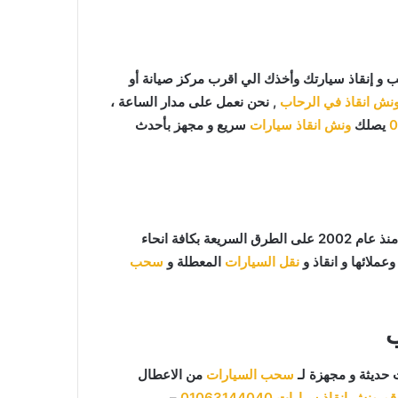
و إنقاذ سيارتك وأخذك الي اقرب مركز صيانة أو
نش انقاذ في الرحاب
, نحن نعمل على مدار الساعة ،
0
يصلك
ونش انقاذ سيارات
سريع و مجهز بأحدث
ما يميزنا عن غيرنا انفرادنا بتقديم خدماتنا باحترافية عالية ونعمل منذ عام 2002 على الطرق السريعة بكافة انحاء
عملائها و انقاذ و
نقل السيارات
المعطلة و
سحب
حديثة و مجهزة لـ
سحب السيارات
من الاعطال
قم ونش انقاذ سيارات
01063144040
–