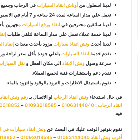
لدينا اسطول من
أوناش انقاذ السيارات
في الرحاب وجميع ان
نعمل علي مدار الساعة لمدة 24 ساعة و 7 أيام في الاسبوع 365 يوم في السنة.
لدينا سائقين محترفين في
انقاذ ورفع السيارات
مجهزين بأح
لدينا خدمة عملاء تعمل علي مدار الساعة لتلقي طلبات
إنق
لدينا أحدث
ونش انقاذ سيارات
مزود بأحدث معدات
إنقاذ ا
نقدم خدمة
انقاذ السيارات
باعلي جودة بأقل سعر لراحة ورض
سرعة وصول
ونش الانقاذ
الي مكان العطل و
نقل السيارات
نقدم دعم واستشارات فنية لجميع العملاء.
نقوم باستبدال الاطارات و التزود بالوقود والتزود بالماء.
في حال استدعاء
ونش انقاذ الرحاب
او الاتصال بـ
رقم ونش انقاذ
انقاذ الرحاب
:
01063144040
–
01093018585
–
20018852
فيه.
نقوم بتوفير الوقت عليك في البحث عن
ونش انقاذ سيارات في ا
أقرب ونش انقاذ
01063144040
–
01093018585
–
018852