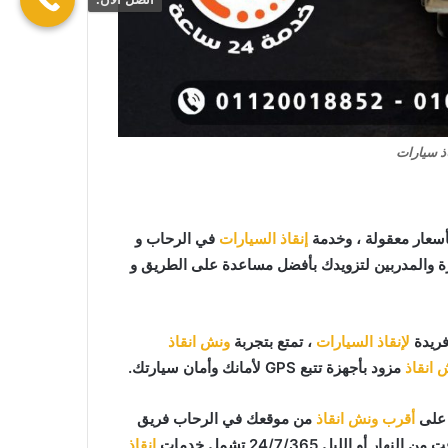
ذ سيارات
سعار معقولة ، وخدمة
إنقاذ السيارات
في الرحاب و
رة والمدربين لتزويدك بأفضل مساعدة على الطريق و
فريدة
لإنقاذ السيارات
، تمتع بتجربة
ونش انقاذ
 انقاذ
مزود بأجهزة تتبع GPS لأمانك وأمان سيارتك.
أقرب ونش انقاذ
من موقعك في الرحاب فريق
لليل 24/7/365 تشمل خدمات
انقاذ