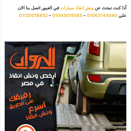
أذا كنت تبحث عن
ونش انقاذ سيارات
في العبور اتصل بنا الان
علي
01063144040
–
01093018585
–
01120018852