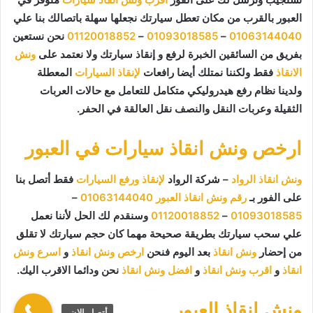
العبور بالقرب من مكان تعطل سيارتك نجعلها سهلة باتصالك بنا علي
01063144040
–
01093018585
–
01120018852
نحن نستعين
بفريق من السائقين الخبرة لرفع و إنقاذ سيارتك ولا نعتمد على
ونش
الانقاذ
فقط ولكننا نمتلك أيضا رافعات
لإنقاذ السيارات
المعطلة
ولدينا نظام رفع هيدروليكي متكامل للتعامل مع حالات العربات
الثقيلة وعربات النقل والنصف نقل العالقة في الحفر.
ارخص ونش انقاذ سيارات في العبور
ونش انقاذ الرواد
– شركة الرواد
لإنقاذ ورفع السيارات
فقط أتصل بنا
على الفور بـ
رقم ونش انقاذ العبور
01063144040
–
01093018585
–
01120018852
وسنقدم لك الحل لأننا نعمل
علي سحب سيارتك بطريقة صحيحة مهما كان حجم سيارتك لا تقلق
من إحضار
ونش انقاذ
بعد اليوم فنحن
ارخص ونش انقاذ
و
اسرع ونش
انقاذ
و
اقرب ونش انقاذ
و
افضل ونش انقاذ
نحن ودائما الاقرب اليك.
ونش انقاذ العبور
أتصل الان.