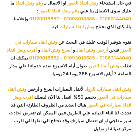
في حال استدعاء
ونش انقاذ العبور
او الاتصال بـ
رقم ونش انقاذ
ما
عليك سوى الاتصال بنا علي
رقم ونش انقاذ العبور
:
01063144040
–
01093018585
–
01120018852
وإعلامنا
بالمكان الذي تحتاج
ونش انقاذ سيارات
فيه.
نقوم بتوفير الوقت عليك في البحث عن
ونش انقاذ سيارات في
العبور
فنحن
أرخص ونش انقاذ
و
أسرع ونش انقاذ
و
أقرب ونش انقاذ
01063144040
–
01093018585
–
01120018852
يمكنك ان
تطلب
ونش أنقاذ العبور
طوال أيام الاسبوع نقدم خدماتنا علي مدار
الساعة 7 أيام بالاسبوع 365 يوما 24 يوميا.
ونش انقاذ سيارات الرواد
لأنقاذ السيارات اسرع و ارخص
ونش انقاذ
سيارات في العبور
بخصم 50% اتصل بنا الان ليصلك
اقرب ونش
انقاذ سيارات في العبور
هناك العديد من الظروف الطارئة التي قد
تحدث لنا اثناء القيادة علي الطريق فمن الممكن ان تتعرض لحادث
سير مفاجي او ان تتعطل سيارتك وقد تحتاج الي نقلها الي اقرب
مركز صيانة او توكيل.