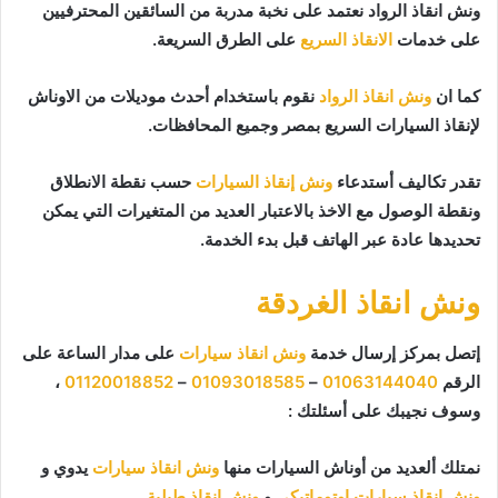
ونش انقاذ الرواد نعتمد على نخبة مدربة من السائقين المحترفيين
على خدمات
الانقاذ السريع
على الطرق السريعة.
كما ان
ونش انقاذ الرواد
نقوم باستخدام أحدث موديلات من الاوناش
لإنقاذ السيارات السريع بمصر وجميع المحافظات.
تقدر تكاليف أستدعاء
ونش إنقاذ السيارات
حسب نقطة الانطلاق
ونقطة الوصول مع الاخذ بالاعتبار العديد من المتغيرات التي يمكن
تحديدها عادة عبر الهاتف قبل بدء الخدمة.
ونش انقاذ الغردقة
إتصل بمركز إرسال خدمة
ونش انقاذ سيارات
على مدار الساعة على
الرقم
01063144040
–
01093018585
–
01120018852
،
وسوف نجيبك على أسئلتك :
نمتلك ألعديد من أوناش السيارات منها
ونش انقاذ سيارات
يدوي و
ونش إنقاذ سيارات اوتوماتيكي
و
ونش انقاذ طبلية
.