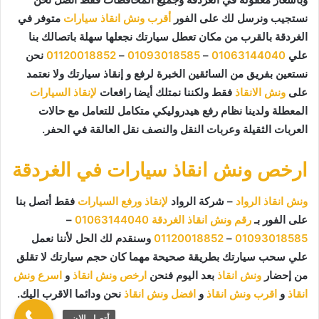
نستجيب ونرسل لك على الفور
أقرب ونش انقاذ سيارات
متوفر في
الغردقة بالقرب من مكان تعطل سيارتك نجعلها سهلة باتصالك بنا
علي
01063144040
–
01093018585
–
01120018852
نحن
نستعين بفريق من السائقين الخبرة لرفع و إنقاذ سيارتك ولا نعتمد
على
ونش الانقاذ
فقط ولكننا نمتلك أيضا رافعات
لإنقاذ السيارات
المعطلة ولدينا نظام رفع هيدروليكي متكامل للتعامل مع حالات
العربات الثقيلة وعربات النقل والنصف نقل العالقة في الحفر.
ارخص ونش انقاذ سيارات في الغردقة
ونش انقاذ الرواد
– شركة الرواد
لإنقاذ ورفع السيارات
فقط أتصل بنا
على الفور بـ
رقم ونش انقاذ الغردقة
01063144040
–
01093018585
–
01120018852
وسنقدم لك الحل لأننا نعمل
علي سحب سيارتك بطريقة صحيحة مهما كان حجم سيارتك لا تقلق
من إحضار
ونش انقاذ
بعد اليوم فنحن
ارخص ونش انقاذ
و
اسرع ونش
انقاذ
و
اقرب ونش انقاذ
و
افضل ونش انقاذ
نحن ودائما الاقرب اليك.
أتصل الان.