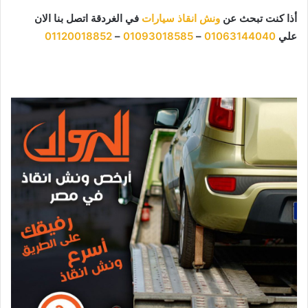
أذا كنت تبحث عن
ونش انقاذ سيارات
في الغردقة اتصل بنا الان
علي
01063144040
–
01093018585
–
01120018852