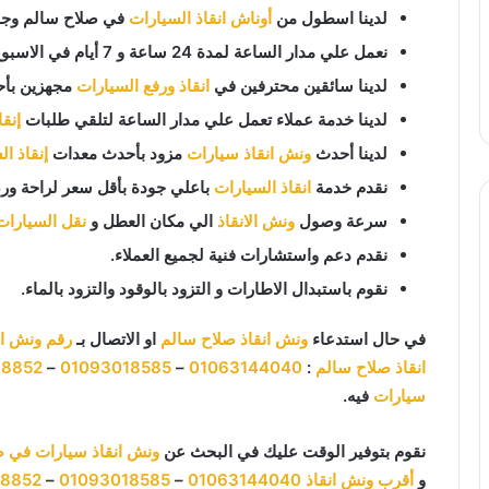
لدينا اسطول من
أوناش انقاذ السيارات
في صلاح سالم وجمي
نعمل علي مدار الساعة لمدة 24 ساعة و 7 أيام في الاسبوع 365 يوم في السنة.
لدينا سائقين محترفين في
انقاذ ورفع السيارات
مجهزين بأح
لدينا خدمة عملاء تعمل علي مدار الساعة لتلقي طلبات
إنق
لدينا أحدث
ونش انقاذ سيارات
مزود بأحدث معدات
إنقاذ ا
نقدم خدمة
انقاذ السيارات
باعلي جودة بأقل سعر لراحة ورض
سرعة وصول
ونش الانقاذ
الي مكان العطل و
نقل السيارات
نقدم دعم واستشارات فنية لجميع العملاء.
نقوم باستبدال الاطارات و التزود بالوقود والتزود بالماء.
في حال استدعاء
ونش انقاذ صلاح سالم
او الاتصال بـ
رقم ونش ان
انقاذ صلاح سالم
:
01063144040
–
01093018585
–
18852
سيارات
فيه.
نقوم بتوفير الوقت عليك في البحث عن
ونش انقاذ سيارات في ص
و
أقرب ونش انقاذ
01063144040
–
01093018585
–
18852