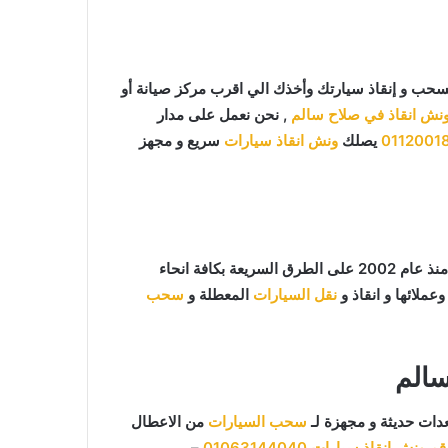
حب و إنقاذ سيارتك وأخذك الي اقرب مركز صيانة أو
نش انقاذ في صلاح سالم
, نحن نعمل على مدار
0112001
يصلك
ونش انقاذ سيارات
سريع و مجهز
ما يميزنا عن غيرنا انفرادنا بتقديم خدماتنا باحترافية عالية ونعمل منذ عام 2002 على الطرق السريعة بكافة انحاء
عملائها و انقاذ و
نقل السيارات
المعطلة و
سحب
الم
دات حديثة و مجهزة لـ
سحب السيارات
من الاعطال
قم ونش انقاذ سيارات
01063144040
–