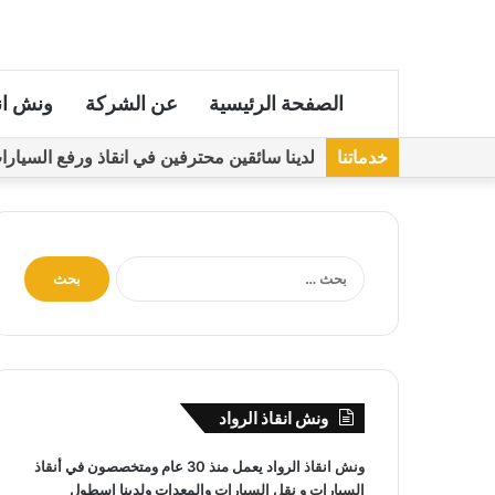
الصفحة الرئيسية
عن الشركة
ونش ان
خدماتنا
لدينا سائقين محترفين في انقاذ ورفع السيارات مجهز
ا
ل
ب
ح
ث
ع
ن
ونش انقاذ الرواد
:
ونش انقاذ
الرواد يعمل منذ 30 عام ومتخصصون في
أنقاذ
السيارات
و
نقل السيارات
والمعدات ولدينا اسطول