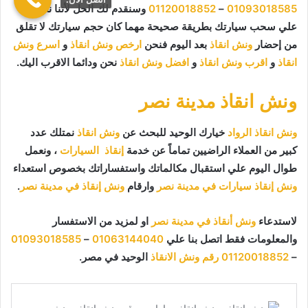
01093018585
–
01120018852
وسنقدم لك الحل لأننا نعمل
علي سحب سيارتك بطريقة صحيحة مهما كان حجم سيارتك لا تقلق
من إحضار
ونش انقاذ
بعد اليوم فنحن
ارخص ونش انقاذ
و
اسرع ونش
انقاذ
و
اقرب ونش انقاذ
و
افضل ونش انقاذ
نحن ودائما الاقرب اليك.
ونش انقاذ مدينة نصر
ونش انقاذ الرواد
خيارك الوحيد للبحث عن
ونش انقاذ
نمتلك عدد
كبير من العملاء الراضيين تماماً عن خدمة
إنقاذ السيارات
، ونعمل
طوال اليوم علي استقبال مكالماتك واستفساراتك بخصوص استعداء
ونش إنقاذ سيارات في مدينة نصر
وارقام
ونش إنقاذ في مدينة نصر
.
لاستدعاء
ونش أنقاذ في مدينة نصر
او لمزيد من الاستفسار
والمعلومات فقط اتصل بنا علي
01063144040
–
01093018585
–
01120018852
رقم ونش الانقاذ
الوحيد في مصر.