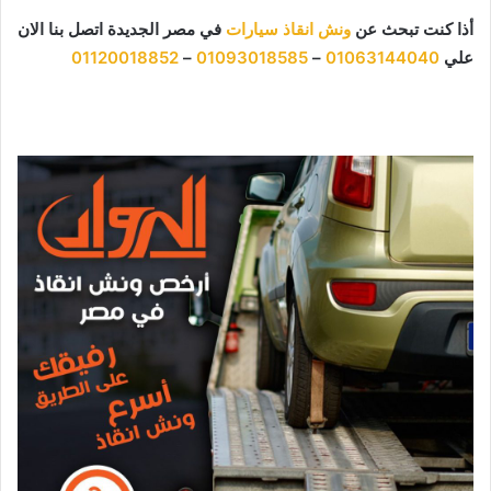
أذا كنت تبحث عن
ونش انقاذ سيارات
في مصر الجديدة اتصل بنا الان
علي
01063144040
–
01093018585
–
01120018852