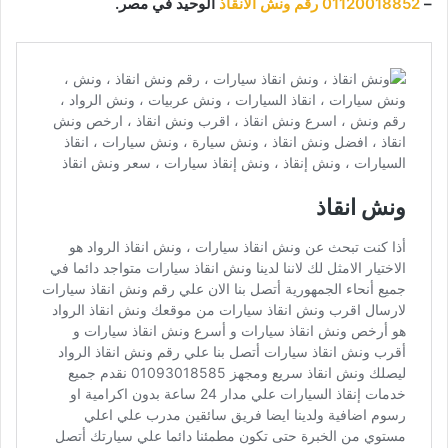
–
01120018852
رقم ونش الانقاذ
الوحيد في مصر.