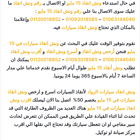
في حال استدعاء
ونش انقاذ 15 مايو
او الاتصال بـ
رقم ونش انقاذ
ما
عليك سوى الاتصال بنا علي
رقم ونش انقاذ 15 مايو
:
01063144040
–
01093018585
–
01120018852
وإعلامنا
بالمكان الذي تحتاج
ونش انقاذ سيارات
فيه.
نقوم بتوفير الوقت عليك في البحث عن
ونش انقاذ سيارات في 15
مايو
فنحن
أرخص ونش انقاذ
و
أسرع ونش انقاذ
و
أقرب ونش انقاذ
01063144040
–
01093018585
–
01120018852
يمكنك ان
تطلب
ونش أنقاذ 15 مايو
طوال أيام الاسبوع نقدم خدماتنا علي مدار
الساعة 7 أيام بالاسبوع 365 يوما 24 يوميا.
ونش انقاذ سيارات الرواد
لأنقاذ السيارات اسرع و ارخص
ونش انقاذ
سيارات في 15 مايو
بخصم 50% اتصل بنا الان ليصلك
اقرب ونش
انقاذ سيارات في 15 مايو
هناك العديد من الظروف الطارئة التي قد
تحدث لنا اثناء القيادة علي الطريق فمن الممكن ان تتعرض لحادث
سير مفاجي او ان تتعطل سيارتك وقد تحتاج الي نقلها الي اقرب
مركز صيانة او توكيل.