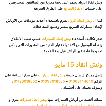
ونش انقاذ الرواد نعتمد على نخبة مدربة من السائقين المحترفيين
على خدمات
الانقاذ السريع
على الطرق السريعة.
كما ان
ونش انقاذ الرواد
نقوم باستخدام أحدث موديلات من الاوناش
لإنقاذ السيارات السريع بمصر وجميع المحافظات.
تقدر تكاليف أستدعاء
ونش إنقاذ السيارات
حسب نقطة الانطلاق
ونقطة الوصول مع الاخذ بالاعتبار العديد من المتغيرات التي يمكن
تحديدها عادة عبر الهاتف قبل بدء الخدمة.
ونش انقاذ 15 مايو
إتصل بمركز إرسال خدمة
ونش انقاذ سيارات
على مدار الساعة على
الرقم
01063144040
–
01093018585
–
01120018852
،
وسوف نجيبك على أسئلتك :
نمتلك ألعديد من أوناش السيارات منها
ونش انقاذ سيارات
يدوي و
ونش إنقاذ سيارات اوتوماتيكي
و
ونش انقاذ طبلية
.