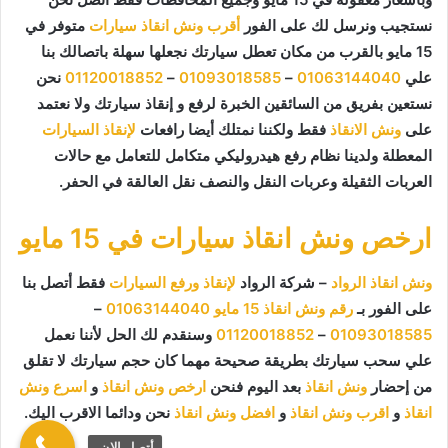
نستجيب ونرسل لك على الفور
أقرب ونش انقاذ سيارات
متوفر في
15 مايو بالقرب من مكان تعطل سيارتك نجعلها سهلة باتصالك بنا
علي
01063144040
–
01093018585
–
01120018852
نحن
نستعين بفريق من السائقين الخبرة لرفع و إنقاذ سيارتك ولا نعتمد
على
ونش الانقاذ
فقط ولكننا نمتلك أيضا رافعات
لإنقاذ السيارات
المعطلة ولدينا نظام رفع هيدروليكي متكامل للتعامل مع حالات
العربات الثقيلة وعربات النقل والنصف نقل العالقة في الحفر.
ارخص ونش انقاذ سيارات في 15 مايو
ونش انقاذ الرواد
– شركة الرواد
لإنقاذ ورفع السيارات
فقط أتصل بنا
على الفور بـ
رقم ونش انقاذ 15 مايو
01063144040
–
01093018585
–
01120018852
وسنقدم لك الحل لأننا نعمل
علي سحب سيارتك بطريقة صحيحة مهما كان حجم سيارتك لا تقلق
من إحضار
ونش انقاذ
بعد اليوم فنحن
ارخص ونش انقاذ
و
اسرع ونش
انقاذ
و
اقرب ونش انقاذ
و
افضل ونش انقاذ
نحن ودائما الاقرب اليك.
أتصل الان.