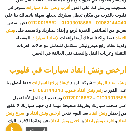
نستجيب ونرسل لك على الفور
أقرب ونش انقاذ سيارات
متوفر في
قليوب بالقرب من مكان تعطل سيارتك نجعلها سهلة باتصالك بنا علي
01063144040
–
01093018585
–
01120018852
نحن نستعين
بفريق من السائقين الخبرة لرفع و إنقاذ سيارتك ولا نعتمد على
ونش
الانقاذ
فقط ولكننا نمتلك أيضا رافعات
لإنقاذ السيارات
المعطلة
ولدينا نظام رفع هيدروليكي متكامل للتعامل مع حالات العربات
الثقيلة وعربات النقل والنصف نقل العالقة في الحفر.
ارخص ونش انقاذ سيارات في قليوب
ونش انقاذ الرواد
– شركة الرواد
لإنقاذ ورفع السيارات
فقط أتصل بنا
على الفور بـ
رقم ونش انقاذ قليوب
01063144040
–
01093018585
–
01120018852
وسنقدم لك الحل لأننا نعمل
علي سحب سيارتك بطريقة صحيحة مهما كان حجم سيارتك لا تقلق
من إحضار
ونش انقاذ
بعد اليوم فنحن
ارخص ونش انقاذ
و
اسرع ونش
انقاذ
و
اقرب ونش انقاذ
و
افضل ونش انقاذ
نحن ودائما الاقرب اليك.
أتصل الان.