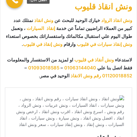
ونش انقاذ قليوب
ونش انقاذ الرواد
خيارك الوحيد للبحث عن
ونش انقاذ
نمتلك عدد
كبير من العملاء الراضيين تماماً عن خدمة
إنقاذ السيارات
، ونعمل
طوال اليوم علي استقبال مكالماتك واستفساراتك بخصوص استعداء
ونش إنقاذ سيارات في قليوب
وارقام
ونش إنقاذ في قليوب
.
لاستدعاء
ونش أنقاذ في قليوب
او لمزيد من الاستفسار والمعلومات
فقط اتصل بنا علي
01063144040
–
01093018585
–
01120018852
رقم ونش الانقاذ
الوحيد في مصر.