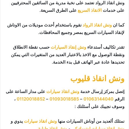
ونش انقاذ الرواد نعتمد على نخبة مدربة من السائقين المحترفيين
على خدمات
الانقاذ السريع
على الطرق السريعة.
كما ان
ونش انقاذ الرواد
نقوم باستخدام أحدث موديلات من الاوناش
لإنقاذ السيارات السريع بمصر وجميع المحافظات.
تقدر تكاليف أستدعاء
ونش إنقاذ السيارات
حسب نقطة الانطلاق
ونقطة الوصول مع الاخذ بالاعتبار العديد من المتغيرات التي يمكن
تحديدها عادة عبر الهاتف قبل بدء الخدمة.
ونش انقاذ قليوب
إتصل بمركز إرسال خدمة
ونش انقاذ سيارات
على مدار الساعة على
الرقم
01063144040
–
01093018585
–
01120018852
،
وسوف نجيبك على أسئلتك :
نمتلك ألعديد من أوناش السيارات منها
ونش انقاذ سيارات
يدوي و
ونش إنقاذ سيارات اوتوماتيكي
و
ونش انقاذ طبلية
.