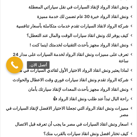
ونش انقاذ الرواد لإنقاذ السيارات في نقل سياراتي المعطلة
نغطي جميع المناطق الحيوية والطرق السريعة، والأحياء السكنية في
شبكة متكاملة من سيارات الإنقاذ المنتشرة في كل مكان فنحن لا
ونش انقاذ الرواد خبرة 30 عام تضمن لك خدمة مميزة
نعدك بالسرعة فقط، بل نضمن أيضًا الأمان، حيث يتعامل طاقمنا
شركة الرواد لانقاذ السيارات تقدم خدمات متكاملة بأسعار تنافسية
باحترافية عالية مع سيارتك، سواء كانت معطلة أو متضررة من حادث
كيف يوفر لك ونش انقاذ سيارات الوقت والمال عند التعطل؟
فمن اليوم لا داعي للقلق أو الانتظار، فقط ابحث عن ونش سيارات
ونش انقاذ الرواد مجهز بأحدث التقنيات لخدمتك اينما كنت !
قريب مني وستجد أن ونش الرواد هو الحل الأسرع والأكثر أمانا.
تعرف على مميزات ونش انقاذ الرواد لخدمة السيارات على مدار 24
ساعة
ونش انقاذ على الطرق السريعة
أتصل الان.
لماذا يعتبر ونش انقاذ الرواد الاختيار الأول لقائدي السيارات في مصر؟
تعتبر الطرق السريعة من أكثر الأماكن خطورة عند حدوث الأعطال أو
شركة الرواد تقدم ونش انقاذ سيارات فوري وقت الاعطال والحوادث
الحوادث، حيث يصعب التوقف فيها بأمان أو طلب المساعدة من
ونش انقاذ الرواد مجهز بأحدث المعدات لإنقاذ سيارتك بأمان
المارة، لذلك خصصت شركة ونش الرواد خدمة ونش انقاذ على
راحة البال تبدأ عند طلب ونش انقاذ الرواد 👍
الطرق السريعة للاستجابة الفورية لمثل هذه المواقف الحرجة فنحن
مميزات ونش انقاذ الرواد التي تجعلنا الاختيار الافضل لإنقاذ السيارات في
ندرك أن كل دقيقة تأخير قد تعني خطرًا على حياة السائق أو تسبب
مصر
ازدحام مروري لذلك نتحرك بسرعة فائقة بمجرد تلقي بلاغك.
اسعار ونش انقاذ السيارات في مصر ما يجب أن تعرفه قبل الاتصال
كيف تختار افضل ونش انقاذ سيارات بالقرب منك؟