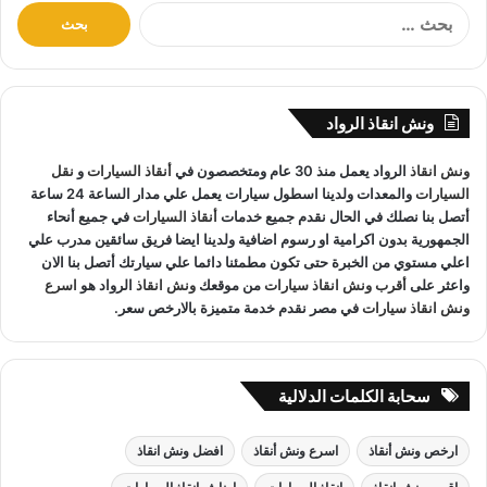
ا
ل
ب
ح
ث
ونش انقاذ الرواد
ع
ن
ونش انقاذ
الرواد يعمل منذ 30 عام ومتخصصون في
أنقاذ السيارات
و
نقل
:
السيارات
والمعدات ولدينا اسطول سيارات يعمل علي مدار الساعة 24 ساعة
ارخص ونش أنقاذ، اسرع ونش أنقاذ، افضل ونش انقاذ، اقرب ونش انقاذ، انقاذ
أتصل بنا نصلك في الحال نقدم جميع خدمات
أنقاذ السيارات
في جميع أنحاء
السيارات، اوناش انقاذ السيارات، تليفون ونش أنقاذ، تليفون ونش أنقاذ
الجمهورية بدون اكرامية او رسوم اضافية ولدينا ايضا فريق سائقين مدرب علي
سيارات، رقم ونش أنقاذ، رقم ونش أنقاذ سيارات، ريكفري، ونش، ونش أنقاذ
اعلي مستوي من الخبرة حتى تكون مطمئنا دائما علي سيارتك أتصل بنا الان
سيارات، ونش إنقاذ، ونش انقاذ طريق، ونش سيارات، ونش عربيات، ونش نقل
واعثر على
أقرب ونش انقاذ سيارات
من موقعك
ونش انقاذ
الرواد هو
اسرع
سيارات،
ونش انقاذ سيارات
في مصر نقدم خدمة متميزة بالارخص سعر.
خدمة ونش فورية
سحابة الكلمات الدلالية
مع خدمة ونش فورية من شركة ونش الرواد، لا داعي للانتظار
لساعات طويلة عند حدوث أي عطل فإن هذه الخدمة مصممة لتقديم
ارخص ونش أنقاذ
اسرع ونش أنقاذ
افضل ونش انقاذ
الدعم السريع والفوري، بحيث يمكن لفريق الونش الوصول إليك في
أقصر وقت ممكن.