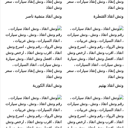
فور الحاجة مع الحفاظ على سلامة سيارتك وتوفير الوقت والجهد.
ونش انقاذ القنطرة
ونش انقاذ منشية ناصر
افضل ونش انقاذ
احد اهم مخاوف العملاء عند طلب
ونش انقاذ
هو التاكد من ان هيكل
السيارة لن يتعرض لاي خدش او تلف اثناء
نقل السيارة
لذلك
ونش
انقاذ
الرواد يولي اهتمام بالغ لتوفير خدمات
انقاذ سيارات
امنة
بالكامل.
جميع عمليات
انقاذ السيارات
و
نقل السيارات
تتم باستخدام احدث
معدات
انقاذ السيارات
كما نمتلك فريق من السائقين و الوناشين
ونش انقاذ بهتيم
ونش انقاذ الكوربة
المدربين جيدا على التعامل مع مختلف اوضاع المركبات بمختلف
احجامها و انواعها، سواء كانت سيارات سيدان او سيارات فاخرة او
شاحنات كبيرة لضمان سلامة هيكل السيارة اثناء
نقل السيارة
إلى
الوجهة المطلوبة.