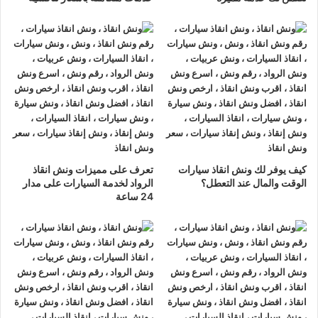
اليك مع توفير التواصل المستمر معك منذ لحظة اتصالك حتى الانتهاء
من عملية
الإنقاذ
.
ونش انقاذ سيارات
مع
ونش انقاذ
الرواد لم يعد هناك وقت غير مناسب لطلب المساعدة
فنحن ندرك ان الاعطال لا تخطر بموعد، لذلك نقدم لك خدمة
انقاذ
سيارات
و
ونش انقاذ
24 ساعة طوال أيام الأسبوع، لضمان ان
سيارتك لن تبقى عالقة في الطريق.
كيف يوفر لك ونش انقاذ سيارات
تعرف على مميزات ونش انقاذ
الوقت والمال عند التعطل؟
الرواد لخدمة السيارات على مدار
فريقنا جاهز دائما للتدخل الفوري باستخدام احدث معدات
انقاذ
24 ساعة
السيارات
و
اوناش انقاذ السيارات
المجهزة، مع الالتزام باعلى معايير
السلامة سواء كان لديك عطل ميكانيكي او حادث طفيف او اي
مشكلة اخري تمنع سيارتك من الحركة فان
ونش انقاذ
الرواد يعمل
علي مدار 24 ساعة.
كما نقدم استشارات عبر الهاتف ليمكنك معرفة الحل المناسب قبل