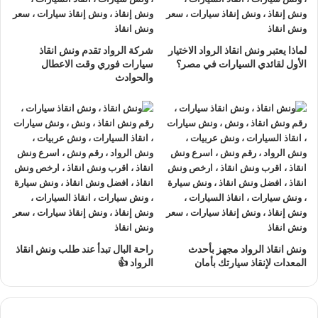
وصول
ونش انقاذ السيارات
مما يوفر عليك الوقت ويقلل من اي توتر
محتمل عند مواجهة الأعطال المفاجئة.
لماذا يعتبر ونش انقاذ الرواد الاختيار
شركة الرواد تقدم ونش انقاذ
ونش انقاذ قريب مني
الأول لقائدي السيارات في مصر؟
سيارات فوري وقت الاعطال
والحوادث
مع خدمة
ونش انقاذ سيارات
من شركة
الرواد لانقاذ السيارات
اصبح
المساعدة اسرع من اي وقت مضى وهذه الخدمة صممت خصيصا
لتلبية حاجتك للوصول الفوري إلى
اقرب ونش انقاذ
متاح بالقرب
منك، سواء كنت في قلب المدينة او على الطرق السريعة.
فريق
ونش انقاذ الرواد
مجهز بالكامل بالادوات والمعدات الازمة
للتعامل مع اي نوع من الاعطال مع الالتزام التام بسلامة السيارة و
ممتلكاتك.
ونش انقاذ الرواد مجهز بأحدث
راحة البال تبدأ عند طلب ونش انقاذ
المعدات لإنقاذ سيارتك بأمان
الرواد 👍