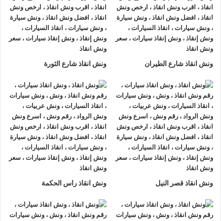
طلب
ونش الانقاذ
بفضل نظام الاتصال المباشر علي
رقم ونش انقاذ
سيارات
:
01063144040
–
01093018585
–
01120018852
اصبح الامر سهلا فقط اتصل الان وسوف يصلك
ونش انقاذ سيارات
حديث ومجهز.
ونش انقاذ شارع الطيران
ونش انقاذ شارع الثورة
كل هذا يمنح العملاء شعورا بالاطمئنان لانهم يعلمون ان المساعدة
قادمة على الفور و فريق
انقاذ السيارات
يمكنة تحديد موقع السيارة و
ارسال
اقرب ونش انقاذ
لمكان العطل بسرعة فائقة .
رقم ونش انقاذ
ونش انقاذ الرواد
يمتلك خبرة كبيرة في مجال
انقاذ السيارات
تصل
الي 30 عام من التعامل مع جميع انواع السيارات لاننا نمتلك
المعدات
الحديثة والطاقم المدرب يمكنهم التعامل مع اي نوع من الاعطال
على الطرق المختلفة، سواء كانت في المدينة او الطرق الصحراوية
ونش انقاذ قصر النيل
ونش انقاذ راس الحكمة
او الطرق السريعة
هذه الخبرة تجعل
ونش انقاذ الرواد لانقاذ
السيارات
الخيار الامثل لكل من يبحث عن
ونش انقاذ سيارات
سريع