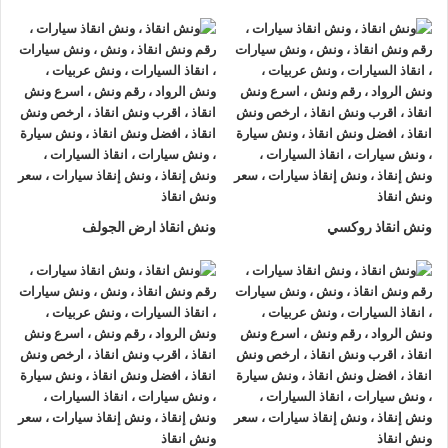
ونش انقاذ على الطرق السريعة
طريقة التواصل مع ونش انقاذ
خدمات السحب والنقل الفوري
خدمات الطوارئ للسيارات
انقاذ السيارة عند التعطل
ونش انقاذ
ونش انقاذ روكسي
ونش انقاذ ارض الجولف
عندما يتعلق الامر بتقديم خدمات
انقاذ السيارات
بكفاءة وسرعة، فإن
تجهيز الونش بأحدث التقنيات هو العامل الأساسي لضمان جودة
الخدمة فإن شركة الرواد لانقاذ السيارات تعتمد على احدث معدات
انقاذ السيارات
في عمليات الانقاذ بداية من اجهزة التتبع لتحديد موقع
السيارة بدقة وحتى انظمة التحكم الحديثة التي تتيح
رفع السيارت
و
سحب السيارات
بأمان وسلاسة دون التسبب بأي ضرر.
وجود هذه التقنيات المتطورة يعني ان كل عملية انقاذ تتم بسرعة