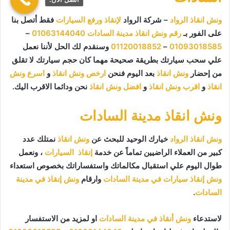
ونش انقاذ الرواد
– شركة الرواد
لإنقاذ ورفع السيارات
فقط أتصل بنا
على الفور بـ
رقم ونش انقاذ مدينة السادات
01063144040
–
01093018585
–
01120018852
وسنقدم لك الحل لأننا نعمل
علي سحب سيارتك بطريقة صحيحة مهما كان حجم سيارتك لا تقلق
من إحضار
ونش انقاذ
بعد اليوم فنحن
ارخص ونش انقاذ
و
اسرع ونش
انقاذ
و
اقرب ونش انقاذ
و
افضل ونش انقاذ
نحن ودائما الاقرب اليك.
ونش انقاذ مدينة السادات
ونش انقاذ الرواد
خيارك الوحيد للبحث عن
ونش انقاذ
نمتلك عدد
كبير من العملاء الراضيين تماماً عن خدمة
إنقاذ السيارات
، ونعمل
طوال اليوم علي استقبال مكالماتك واستفساراتك بخصوص استعداء
ونش إنقاذ سيارات في مدينة السادات
وارقام
ونش إنقاذ في مدينة
السادات
.
لاستدعاء
ونش أنقاذ في مدينة السادات
او لمزيد من الاستفسار