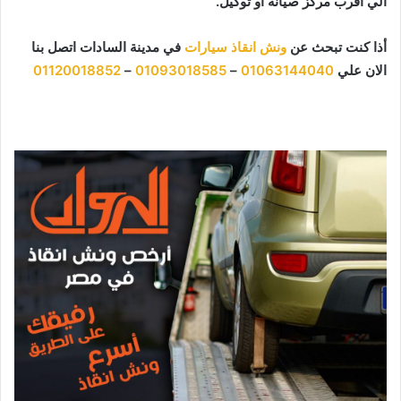
الي اقرب مركز صيانة او توكيل.
أذا كنت تبحث عن
ونش انقاذ سيارات
في مدينة السادات اتصل بنا
الان علي
01063144040
–
01093018585
–
01120018852