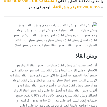
والمعلومات فقط اتصل بنا علي
01063144040
–
01093018585
–
01120018852
رقم ونش الانقاذ
الوحيد في مصر.