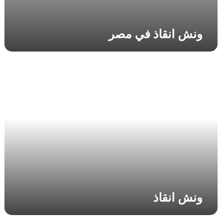
ونش انقاذ في مصر
و
ن
ش
ا
ن
ق
ا
ذ
ونش انقاذ