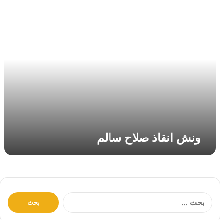
و
ن
ش
ا
ن
ق
ا
ذ
ص
ل
ا
ح
ونش انقاذ صلاح سالم
س
ا
ل
م
ا
ل
ب