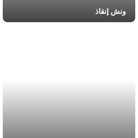
ونش إنقاذ
و
ن
ش
ا
ن
ق
ا
ذ
ف
ي
م
ص
ر