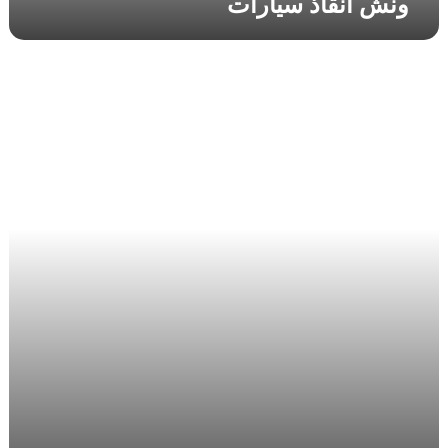
ونش انقاذ سيارات
ا
ت
و
ن
ش
إ
ن
ق
ا
ذ