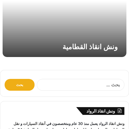
ق
ا
ذ
ا
ل
ق
ط
ونش انقاذ القطامية
ا
م
ي
ة
ا
ل
ب
ح
ث
ونش انقاذ الرواد
ع
ن
ونش انقاذ
الرواد يعمل منذ 30 عام ومتخصصون في
أنقاذ السيارات
و
نقل
: