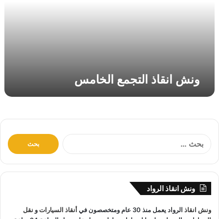
ق
ا
ذ
ا
ل
ت
ج
ونش انقاذ التجمع الخامس
م
ع
ا
ل
خ
ا
ا
م
ل
س
ب
ح
ث
ونش انقاذ الرواد
ع
ن
ونش انقاذ
الرواد يعمل منذ 30 عام ومتخصصون في
أنقاذ السيارات
و
نقل
: