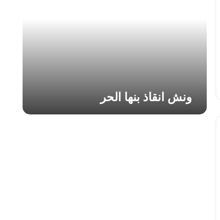
ا
ن
ق
ا
ذ
ب
ن
ه
ا
ونش انقاذ بنها الحر
ا
ل
ح
ر