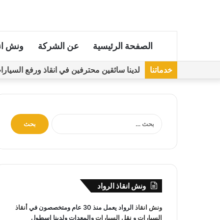
الصفحة الرئيسية
عن الشركة
ونش ان
خدماتنا
لدينا سائقين محترفين في انقاذ ورفع السيارات مجهز
ا
ل
ب
ح
ث
ع
ن
ونش انقاذ الرواد
:
ونش انقاذ
الرواد يعمل منذ 30 عام ومتخصصون في
أنقاذ
السيارات
و
نقل السيارات
والمعدات ولدينا اسطول