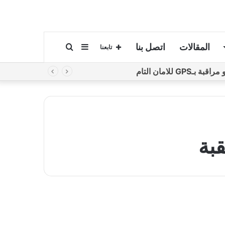
المقالات
اتصل بنا
إضافة
بحث
تابعنا
لامان التام
عمود
عن
جانبي
بة