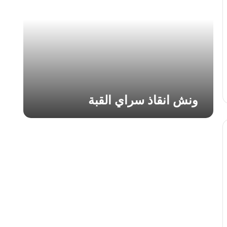
ا
ن
ق
ا
ذ
س
ر
ا
ي
ونش انقاذ سراي القبة
ا
ل
ق
ب
ة