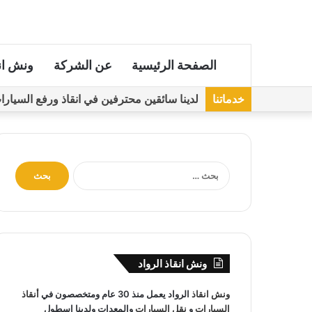
الصفحة الرئيسية
عن الشركة
ونش ان
خدماتنا
لدينا سائقين محترفين في انقاذ ورفع السيارات مجهز
ا
ل
ب
ح
ث
ع
ن
ونش انقاذ الرواد
:
ونش انقاذ
الرواد يعمل منذ 30 عام ومتخصصون في
أنقاذ
السيارات
و
نقل السيارات
والمعدات ولدينا اسطول