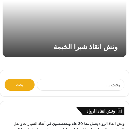
ق
ا
ذ
ش
ب
ر
ا
ونش انقاذ شبرا الخيمة
ا
ل
خ
ي
م
ة
ا
ل
ب
ح
ث
ونش انقاذ الرواد
ع
ن
ونش انقاذ
الرواد يعمل منذ 30 عام ومتخصصون في
أنقاذ السيارات
و
نقل
: