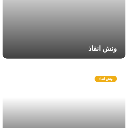
ونش انقاذ
و
ن
ونش انقاذ
ش
ا
ن
ق
ا
ذ
ا
ل