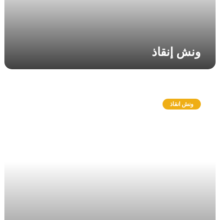
ونش إنقاذ
و
ن
ونش انقاذ
ش
ا
ن
ق
ا
ذ
ف
ي
م
ص
ر