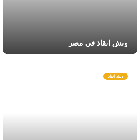
ونش انقاذ في مصر
و
ن
ونش انقاذ
ش
ا
ن
ق
ا
ذ