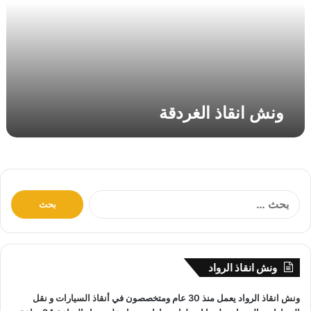
ق
ا
ذ
ا
ل
غ
ر
ونش انقاذ الغردقة
د
ق
ة
ا
ل
ب
ح
ث
ونش انقاذ الرواد
ع
ن
ونش انقاذ
الرواد يعمل منذ 30 عام ومتخصصون في
أنقاذ السيارات
و
نقل
: