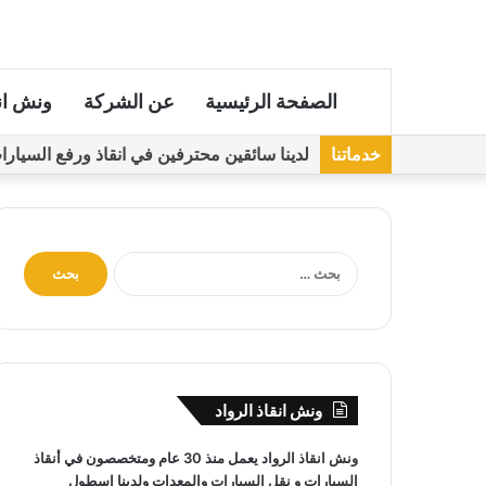
الصفحة الرئيسية
عن الشركة
ونش ان
خدماتنا
لدينا سائقين محترفين في انقاذ ورفع السيارات مجهز
ا
ل
ب
ح
ث
ع
ن
ونش انقاذ الرواد
:
ونش انقاذ
الرواد يعمل منذ 30 عام ومتخصصون في
أنقاذ
السيارات
و
نقل السيارات
والمعدات ولدينا اسطول