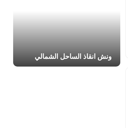
ا
ن
ق
ا
ذ
ا
ل
س
ا
ونش انقاذ الساحل الشمالي
ح
ل
ا
ل
ش
م
ا
ل
ي