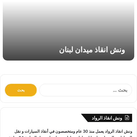
ق
ا
ذ
م
ي
د
ا
ونش انقاذ ميدان لبنان
ن
ل
ب
ن
ا
ن
ا
ل
ب
ح
ث
ونش انقاذ الرواد
ع
ن
ونش انقاذ
الرواد يعمل منذ 30 عام ومتخصصون في
أنقاذ السيارات
و
نقل
: