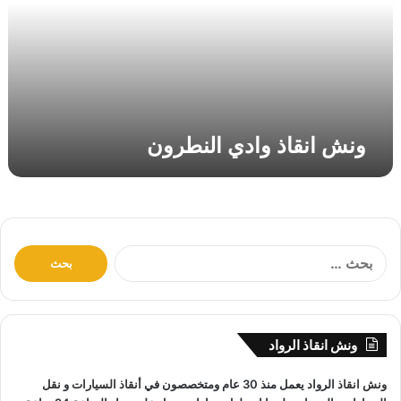
ق
ا
ذ
و
ا
د
ي
ونش انقاذ وادي النطرون
ا
ل
ن
ط
ر
و
ا
ن
ل
ب
ح
ث
ونش انقاذ الرواد
ع
ن
ونش انقاذ
الرواد يعمل منذ 30 عام ومتخصصون في
أنقاذ السيارات
و
نقل
: