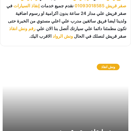
صقر قريش
01093018585
نقدم جميع خدمات
إنقاذ السيارات
في
صقر قريش علي مدار 24 ساعة بدون اكرامية او رسوم اضافية
ولدينا ايضا فريق سائقين مدرب علي اعلي مستوي من الخبرة حتى
تكون مطمئنا دائما علي سيارتك أتصل بنا الان علي
رقم ونش انقاذ
صقر قريش لنصلك في الحال
ونش الرواد
الاقرب اليك.
و
ن
ونش انقاذ
ش
ا
ن
ق
ا
ذ
ص
ق
ر
ق