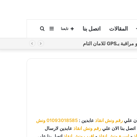
المقالات
اتصل بنا
إضافة
بحث
تابعنا
لامان التام
عمود
عن
جانبي
رقم ونش انقاذ
عابدين :
01093018585
ونش
اتصل بنا الان علي
رقم ونش انقاذ
عابدين لارسال
ذ
و
اسرع ونش انقاذ
و
اقرب ونش انقاذ
اتصل بنا علي