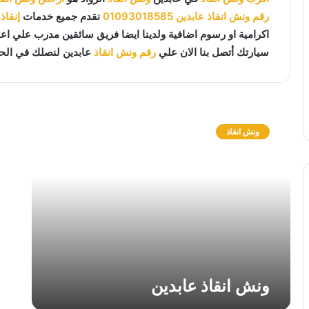
رقم ونش انقاذ عابدين
01093018585
نقدم جميع خدمات
إنقاذ
اكرامية او رسوم اضافية ولدينا ايضا فريق سائقين مدرب علي ا
سيارتك أتصل بنا الان علي
رقم ونش انقاذ
عابدين لنصلك في الح
و
ن
ونش انقاذ
ش
ا
ن
ق
ا
ذ
ع
ا
ب
د
ونش انقاذ عابدين
ي
ن