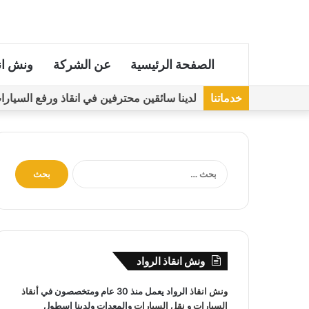
الصفحة الرئيسية
عن الشركة
ونش ان
خدماتنا
لدينا سائقين محترفين في انقاذ ورفع السيارات مجهز
ا
ل
ب
ح
ث
ع
ن
ونش انقاذ الرواد
:
ونش انقاذ
الرواد يعمل منذ 30 عام ومتخصصون في
أنقاذ
السيارات
و
نقل السيارات
والمعدات ولدينا اسطول