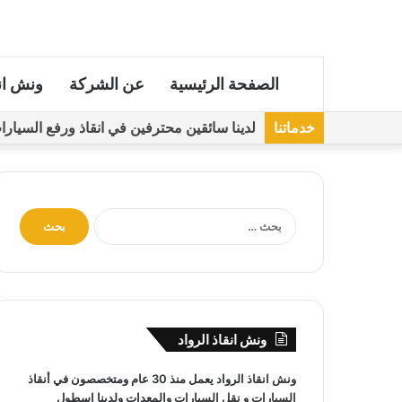
الصفحة الرئيسية
عن الشركة
ونش ان
خدماتنا
لدينا سائقين محترفين في انقاذ ورفع السيارات مجهز
ا
ل
ب
ح
ث
ع
ن
ونش انقاذ الرواد
:
ونش انقاذ
الرواد يعمل منذ 30 عام ومتخصصون في
أنقاذ
السيارات
و
نقل السيارات
والمعدات ولدينا اسطول