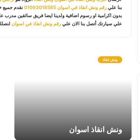
بنا علي
رقم ونش انقاذ في اسوان
01093018585
نقدم جميع 
بدون اكرامية او رسوم اضافية ولدينا ايضا فريق سائقين مدرب 
علي سيارتك أتصل بنا الان علي
رقم ونش انقاذ في اسوان
لنصلك
و
ن
ونش انقاذ
ش
ا
ن
ق
ا
ذ
ا
س
و
ا
ونش انقاذ اسوان
ن