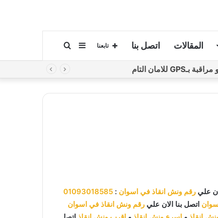
المقالات
اتصل بنا
إضافة
بحث
تابعنا
لامان التام
عمود
عن
جانبي
رقم ونش انقاذ في اسوان
:
01093018585
سوان
اتصل بنا الان علي
رقم ونش انقاذ في اسوان
ش انقاذ
و
اسرع ونش انقاذ
و
اقرب ونش انقاذ
اتصل