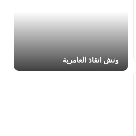
ا
ن
ق
ا
ذ
ا
ل
ع
ا
ونش انقاذ العامرية
م
ر
ي
ة