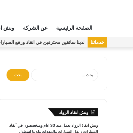
الصفحة الرئيسية
عن الشركة
ونش ان
خدماتنا
لدينا سائقين محترفين في انقاذ ورفع السيارات مجهز
ا
ل
ب
ح
ث
ع
ن
ونش انقاذ الرواد
:
ونش انقاذ
الرواد يعمل منذ 30 عام ومتخصصون في
أنقاذ
السيارات
و
نقل السيارات
والمعدات ولدينا اسطول