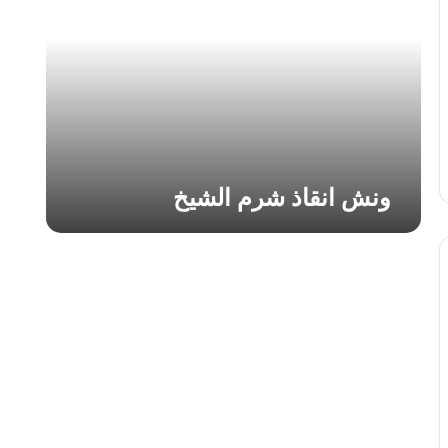
ا
ن
ق
ا
ذ
ش
ر
م
ا
ونش انقاذ شرم الشيخ
ل
ش
ي
خ