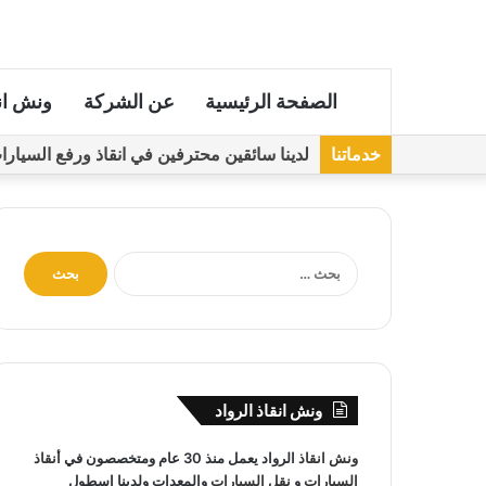
الصفحة الرئيسية
عن الشركة
ونش ان
خدماتنا
لدينا سائقين محترفين في انقاذ ورفع السيارات مجهز
ا
ل
ب
ح
ث
ع
ن
ونش انقاذ الرواد
:
ونش انقاذ
الرواد يعمل منذ 30 عام ومتخصصون في
أنقاذ
السيارات
و
نقل السيارات
والمعدات ولدينا اسطول