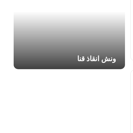
ا
ن
ق
ا
ذ
ق
ن
ا
ونش انقاذ قنا