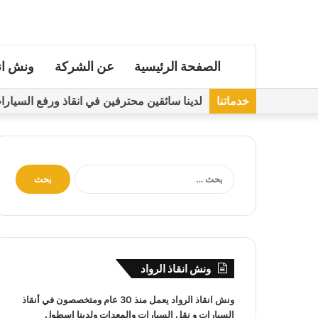
الصفحة الرئيسية
عن الشركة
ونش ان
خدماتنا
لدينا سائقين محترفين في انقاذ ورفع السيارات مجهز
ا
ل
ب
ح
ث
ع
ن
ونش انقاذ الرواد
:
ونش انقاذ
الرواد يعمل منذ 30 عام ومتخصصون في
أنقاذ
السيارات
و
نقل السيارات
والمعدات ولدينا اسطول