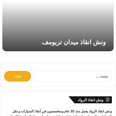
ق
ا
ذ
م
ي
د
ا
ونش انقاذ ميدان تريومف
ن
ت
ر
ي
و
م
ا
ف
ل
ب
ح
ث
ونش انقاذ الرواد
ع
ن
ونش انقاذ
الرواد يعمل منذ 30 عام ومتخصصون في
أنقاذ السيارات
و
نقل
: