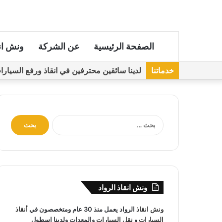
الصفحة الرئيسية
عن الشركة
ونش ان
خدماتنا
لدينا سائقين محترفين في انقاذ ورفع السيارات مجهز
ا
ل
ب
ح
ث
ع
ن
ونش انقاذ الرواد
:
ونش انقاذ
الرواد يعمل منذ 30 عام ومتخصصون في
أنقاذ
السيارات
و
نقل السيارات
والمعدات ولدينا اسطول