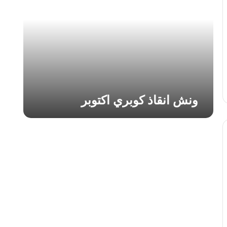
ا
ن
ق
ا
ذ
ك
و
ب
ر
ونش انقاذ كوبري اكتوبر
ي
ا
ك
ت
و
ب
ر